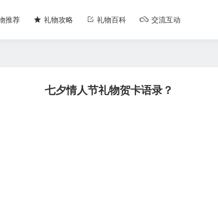
物推荐
礼物攻略
礼物百科
交流互动
七夕情人节礼物贺卡语录？