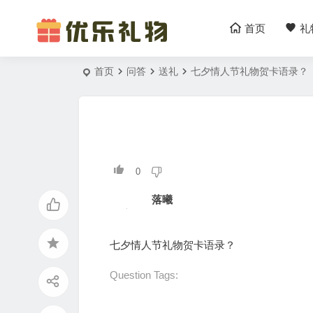
首页
礼
首页
问答
送礼
七夕情人节礼物贺卡语录？
0
落曦
七夕情人节礼物贺卡语录？
Question Tags: