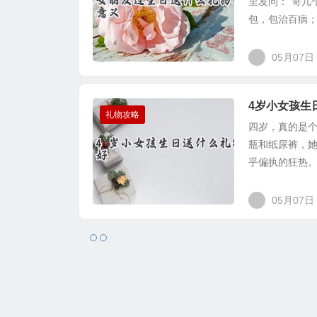
里发问：“哥几
包，包治百病；
05月07日
4岁小女孩生
礼物攻略
四岁，真的是
瓶和纸尿裤，她
乎偏执的狂热。
05月07日