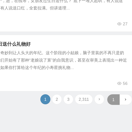
个，急，在线等，女朋友过生日送什么？”底下一堆人起哄，有人说送
有人说送口红，全套拉满。但讲道理...
27
日送什么礼物好
个奇妙到让人头大的年纪。这个阶段的小姑娘，脑子里装的不再只是奶
们开始有了那种“老娘说了算”的自我意识，甚至在审美上表现出一种近
如果你打算给这个年纪的小寿星挑礼物...
56
1
2
3
2,311