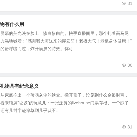
31
物有什么用
机屏幕的荧光映在脸上，惨白惨白的。快手直播间里，那个扎着高马尾
力竭地喊着：“感谢我大哥送来的穿云箭！老板大气！老板身体健康！”
的箭呼啸而过，炸开满屏的特效。你可...
30
礼物具有纪念意义
，从床底拖出一个落满灰尘的铁盒。撬开盖子，没见到什么金银财宝，
来纯属“垃圾”的玩意儿：一张泛黄的livehouse门票存根、一个缺了
还有几封字迹潦草到几乎认不...
31