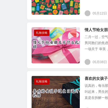
05月12日
情人节给女朋
礼物攻略
二月一过，空
男同胞们的焦
一场关于 审美 
05月08日
喜欢的女孩子
礼物攻略
说真的，每当
叫起来，男生
直是在拆解一枚