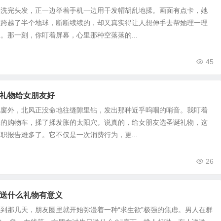
刚洗完头发，正一边举着手机一边用干发帽胡乱地揉。画面有点卡，她
像跨越了半个地球，断断续续的，却又真实得让人想伸手去帮她理一理
。那一刻，你盯着屏幕，心里那种空落落的...
45
礼物给女朋友好
地窗外，北风正没命地往缝隙里钻，发出那种近乎呜咽的哨音。我盯着
烁的购物车，揉了揉发胀的太阳穴。说真的，给女朋友选圣诞礼物，这
职报告难多了。它不仅是一次消费行为，更...
26
送什么礼物有意义
到那几天，朋友圈里就开始弥漫着一种“求生欲”极强的焦虑。男人在群