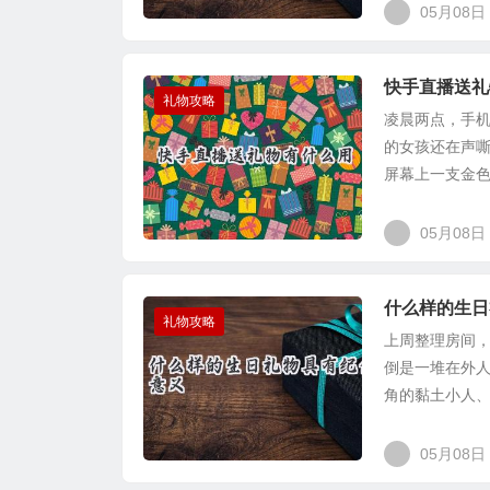
05月08日
快手直播送礼
礼物攻略
凌晨两点，手
的女孩还在声嘶
屏幕上一支金色
05月08日
什么样的生日
礼物攻略
上周整理房间
倒是一堆在外人看
角的黏土小人、
05月08日