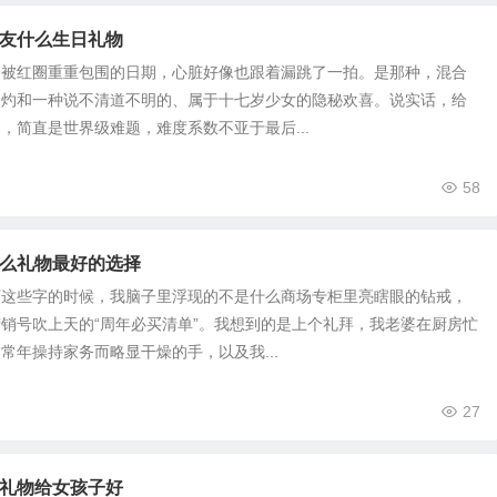
友什么生日礼物
个被红圈重重包围的日期，心脏好像也跟着漏跳了一拍。是那种，混合
焦灼和一种说不清道不明的、属于十七岁少女的隐秘欢喜。说实话，给
，简直是世界级难题，难度系数不亚于最后...
58
么礼物最好的选择
下这些字的时候，我脑子里浮现的不是什么商场专柜里亮瞎眼的钻戒，
销号吹上天的“周年必买清单”。我想到的是上个礼拜，我老婆在厨房忙
常年操持家务而略显干燥的手，以及我...
27
礼物给女孩子好