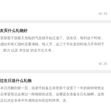
33
友买什么礼物好
气里那股子甜腻又危险的气息就开始泛滥了。说实话，每到这个时候，
虑感比年终汇报时还要满格。情人节，这三个字在某些时候几乎等同于
、 财力 以及 求生欲 的全方位大考...
26
过生日送什么礼物
那本日历翻到那一页，或者手机备忘录里那个设置了一年的闹钟突然尖
的后脊梁骨总会窜过一阵细密的凉意。这哪是在准备生日礼物啊，这简
足以决定未来半年感情走向的定时炸弹。送...