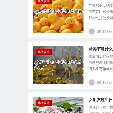
礼物攻略
屏幕那头，她
的声音听起来
那些乱掉的发丝
05月07日
圣诞节送什么
礼物攻略
凌晨两点的落
电脑屏幕上闪
活儿比写年终述
05月07日
女朋友过生日
礼物攻略
说真的，每年快