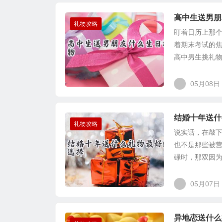
高中生送男朋
礼物攻略
盯着日历上那
着期末考试的
高中男生挑礼物
05月08日
结婚十年送什
礼物攻略
说实话，在敲
也不是那些被营
碌时，那双因为
05月07日
异地恋送什么