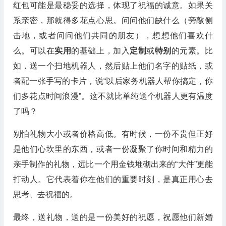
红包可能是最稳妥的选择，体现了祝福的诚意。如果关
系亲密，那就得多花点心思。问问他们缺什么（旁敲侧
击地，或者问问他们共同的朋友），想想他们喜欢什
么。可以在
实用
的基础上，加入
定制
或
特别
的元素。比
如，送一个扫地机器人，然后贴上他们名字的贴纸，或
者配一张手写的卡片，说“以后家务机器人帮你搞定，你
们多花点时间浪漫”。这不就比单纯送个机器人更有温度
了吗？
别怕礼物大小或者价格高低。有时候，一份不贵但正好
是他们心坎里的东西，或者一份凝聚了你时间和精力的
亲手制作的礼物，远比一个用金钱堆砌出来的“大件”更能
打动人。它代表着你在他们的重要时刻，是真正用心去
思考、去祝福的。
最终，送礼物，送的是一份美好的祝愿，祝愿他们新婚