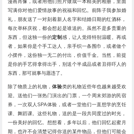
漫画肖像，或者用他们照片做成一本精美的相册，里面
写满你对他们爱情故事的祝福和回忆。前阵子我参加婚
礼，朋友送了一对刻着新人名字和结婚日期的红酒杯，
每次举杯庆祝，都会想起是谁送的。虽然不是多贵重的
东西，但这独一份的
定制
感，让人觉得特别温暖。再或
者，如果你是个手工达人，亲手织一条围巾，或者做个
小摆件，这份独一无二的付出，价值千金。当然，前提
是你的手艺得拿得出手，别送个半成品或者丑得吓人的
东西，那可就事与愿违了。
除了物质上的礼物，
体验
类的礼物近些年也越来越受欢
迎。送他们一张热门演出的门票，一个周末郊游的民宿
券，一次双人SPA体验，或者一堂他们一直想学的烹饪
课、舞蹈课。这些礼物，送的是一段共同度过的时光，
一份美好的回忆。想想看，多年以后，他们回忆起蜜月
期，也许不会清楚记得你送的某件物品，但他们可能会