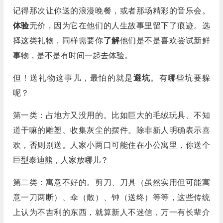
记得那次让你送的浪漫晚餐，或者那场精彩的音乐会。
体验
无价，因为它在他们的人生故事里留下了痕迹。选
择这类礼物，同样需要你
了解
他们是不是喜欢尝试新鲜
事物，是不是有时间一起去体验。
但！送礼物这事儿，最怕的就是
避坑
。有哪些坑要躲
呢？
第一类：占地方又没用的。比如巨大的毛绒玩具、不知
道干嘛的雕塑、收集灰尘的摆件。除非新人明确表示喜
欢，否则别送。人家小两口可能住在小公寓里，你送个
巨型泰迪熊，人家放哪儿？
第二类：寓意不好的。剪刀、刀具（虽然实用但可能寓
意一刀两断）、伞（散）、钟（送终）等等，这些传统
上认为不吉利的东西，就算新人不迷信，万一有长辈介