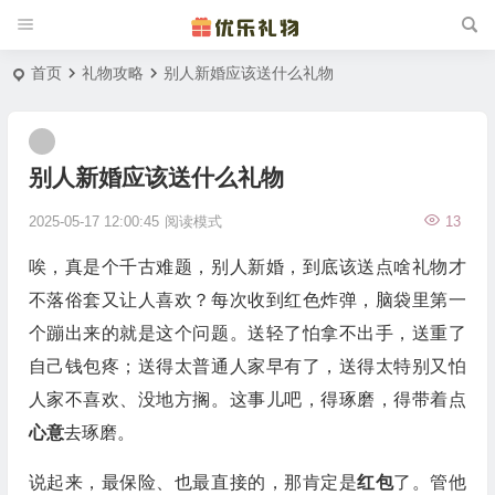
首页
礼物攻略
别人新婚应该送什么礼物
别人新婚应该送什么礼物
2025-05-17 12:00:45
阅读模式
13
唉，真是个千古难题，别人新婚，到底该送点啥礼物才
不落俗套又让人喜欢？每次收到红色炸弹，脑袋里第一
个蹦出来的就是这个问题。送轻了怕拿不出手，送重了
自己钱包疼；送得太普通人家早有了，送得太特别又怕
人家不喜欢、没地方搁。这事儿吧，得琢磨，得带着点
心意
去琢磨。
说起来，最保险、也最直接的，那肯定是
红包
了。管他