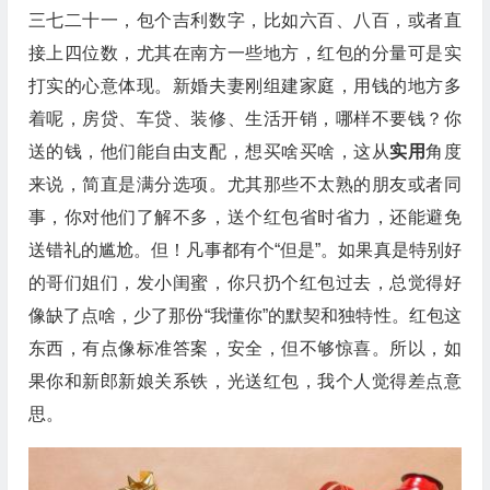
三七二十一，包个吉利数字，比如六百、八百，或者直
接上四位数，尤其在南方一些地方，红包的分量可是实
打实的心意体现。新婚夫妻刚组建家庭，用钱的地方多
着呢，房贷、车贷、装修、生活开销，哪样不要钱？你
送的钱，他们能自由支配，想买啥买啥，这从
实用
角度
来说，简直是满分选项。尤其那些不太熟的朋友或者同
事，你对他们了解不多，送个红包省时省力，还能避免
送错礼的尴尬。但！凡事都有个“但是”。如果真是特别好
的哥们姐们，发小闺蜜，你只扔个红包过去，总觉得好
像缺了点啥，少了那份“我懂你”的默契和独特性。红包这
东西，有点像标准答案，安全，但不够惊喜。所以，如
果你和新郎新娘关系铁，光送红包，我个人觉得差点意
思。