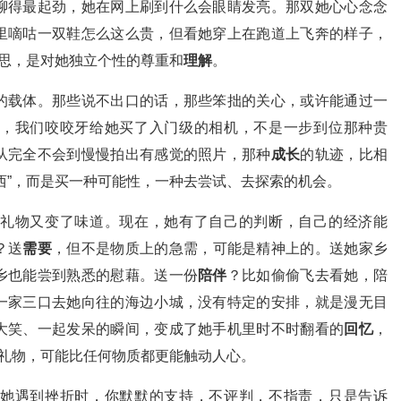
聊得最起劲，她在网上刷到什么会眼睛发亮。那双她心心念念
里嘀咕一双鞋怎么这么贵，但看她穿上在跑道上飞奔的样子，
意思，是对她独立个性的尊重和
理解
。
的载体。那些说不出口的话，那些笨拙的关心，或许能通过一
，我们咬咬牙给她买了入门级的相机，不是一步到位那种贵
从完全不会到慢慢拍出有感觉的照片，那种
成长
的轨迹，比相
西”，而是买一种可能性，一种去尝试、去探索的机会。
礼物又变了味道。现在，她有了自己的判断，自己的经济能
？送
需要
，但不是物质上的急需，可能是精神上的。送她家乡
乡也能尝到熟悉的慰藉。送一份
陪伴
？比如偷偷飞去看她，陪
一家三口去她向往的海边小城，没有特定的安排，就是漫无目
大笑、一起发呆的瞬间，变成了她手机里时不时翻看的
回忆
，
的礼物，可能比任何物质都更能触动人心。
她遇到挫折时，你默默的支持，不评判，不指责，只是告诉