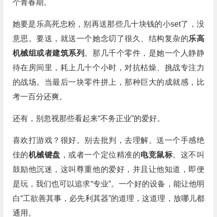
个青春期。
她要是乐高死忠粉，别再送那些几十块钱的小set了，没
意思。要送，就送一个她念叨了很久、结构复杂的
乐高
机械组或者建筑系列
。那几千个零件，是她一个人静静
待在房间里，耗上几十个小时，对抗枯燥、挑战专注力
的战场。当最后一块零件拼上，那种巨大的成就感，比
考一百分还爽。
还有，别忽视那些看起来“不务正业”的爱好。
喜欢打游戏？很好。别去批判，去理解。送一个手感绝
佳的
机械键盘
，或者一个定位精准的
电竞鼠标
。这不叫
鼓励他沉迷，这叫尊重他的爱好，并且让他知道，即便
是玩，我们也可以追求“专业”。一个好的设备，能让他明
白“工欲善其事，必先利其器”的道理，这道理，放哪儿都
通用。