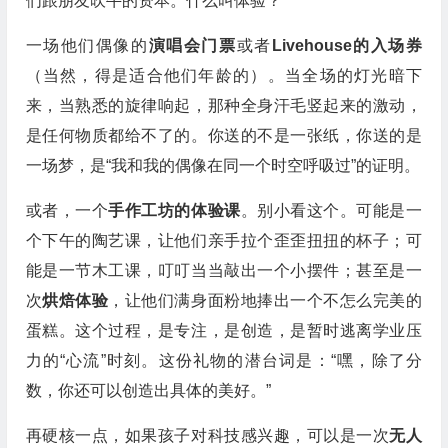
们跟朋友吹牛的资本。什么叫体验？
一场他们偶像的
演唱会门票
或者
Livehouse的入场券
（当然，得是适合他们年龄的）。当全场的灯光暗下
来，当熟悉的旋律响起，那种全身汗毛竖起来的激动，
是任何物质都给不了的。你送的不是一张纸，你送的是
一场梦，是“我和我的偶像在同一个时空呼吸过”的证明。
或者，一个
手作工坊的体验课
。别小看这个。可能是一
个下午的陶艺课，让他们亲手拉个歪歪扭扭的杯子；可
能是一节木工课，叮叮当当敲出一个小摆件；甚至是一
次
烘焙体验
，让他们满身面粉地捧出一个不怎么完美的
蛋糕。这个过程，是专注，是创造，是暂时逃离学业压
力的“心流”时刻。这份礼物的潜台词是：“嘿，除了分
数，你还可以创造出具体的美好。”
再硬核一点，如果孩子对科技感兴趣，可以是一次
无人