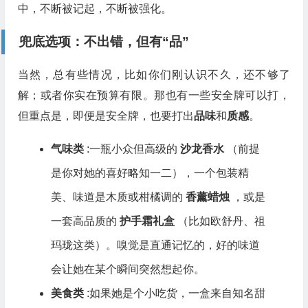
中，不断被记起，不断被强化。
兜底选项：不出错，但有“品”
当然，总有些情况，比如你们刚认识不久，还不够了
解；或者你实在预算有限。那也有一些安全牌可以打，
但重点是，即便是安全牌，也要打出
品味
和
质感
。
气味类
:一瓶小众但高级的
沙龙香水
（前提
是你对她的喜好略知一二），一个包装精
美、味道是木质或柑橘调的
香薰蜡烛
，或是
一套高品质的
护手霜礼盒
（比如欧舒丹、祖
玛珑这类）。嗅觉是直通记忆的，好的味道
会让她在某个瞬间突然想起你。
美食类
:如果她是个小吃货，一盒来自知名甜