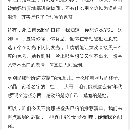
被她妈嫌弃地塞进储物间，还有什么用？你以为送的是
浪漫，其实是送了个甜蜜的累赘。
还有，
死亡芭比粉
的口红。我知道，你想送她YSL，送
她Dior，显得你懂，你有品。但你在专柜被柜姐忽悠，
选了个在灯光下闪闪发光，上嘴后能让黄皮直接黑三个
度的色号。她收到时，脸上那种想笑又笑不出来、想夸
又夸不出口的表情，简直是人间酷刑。
更别提那些所谓“定制”的玩意儿。什么印着照片的杯子、
水晶，刻着名字的口红……大哥，咱们能别这么有“年代
感”吗？这些东西，感动的是你自己，尴尬的是她。
所以，咱们今天不搞那些虚头巴脑的推荐清单。我们来
聊点底层的逻辑，一些真正能让她觉得“
哇，你懂我
”的思
路。