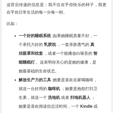
这背后传递的信息是：我不仅在乎你快乐的样子，我更
在乎你日常生活的每一分每一秒。
比如：
一个好的睡眠系统
:如果她睡眠质量不好，一
个承托力好的
乳胶枕
，一套亲肤透气的
真
丝眼罩和枕套
，或者一个能播放白噪音的
智
能睡眠灯
。这表明你关心的是她的健康，是
她最基础的生命状态。
解放生产力的工具
:她要是喜欢在家喝咖啡，
就送一台好用的
咖啡机
；她要是抱怨打扫卫
生累，就送一个
洗地机
或者
扫地机器人
；
她要是喜欢阅读但总没时间，一个
Kindle
或