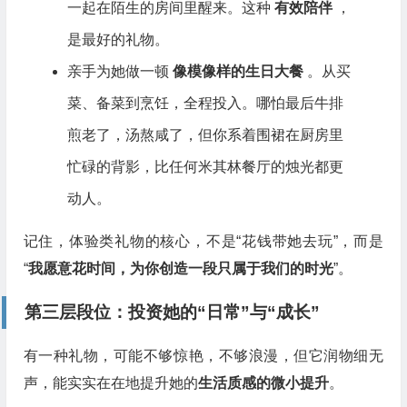
一起在陌生的房间里醒来。这种
有效陪伴
，
是最好的礼物。
亲手为她做一顿
像模像样的生日大餐
。从买
菜、备菜到烹饪，全程投入。哪怕最后牛排
煎老了，汤熬咸了，但你系着围裙在厨房里
忙碌的背影，比任何米其林餐厅的烛光都更
动人。
记住，体验类礼物的核心，不是“花钱带她去玩”，而是
“
我愿意花时间，为你创造一段只属于我们的时光
”。
第三层段位：投资她的“日常”与“成长”
有一种礼物，可能不够惊艳，不够浪漫，但它润物细无
声，能实实在在地提升她的
生活质感的微小提升
。