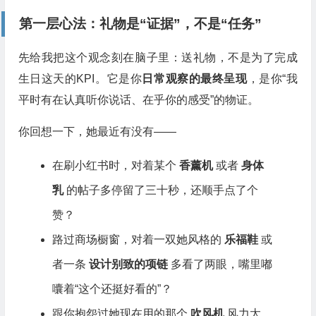
第一层心法：礼物是“证据”，不是“任务”
先给我把这个观念刻在脑子里：送礼物，不是为了完成
生日这天的KPI。它是你
日常观察的最终呈现
，是你“我
平时有在认真听你说话、在乎你的感受”的物证。
你回想一下，她最近有没有——
在刷小红书时，对着某个
香薰机
或者
身体
乳
的帖子多停留了三十秒，还顺手点了个
赞？
路过商场橱窗，对着一双她风格的
乐福鞋
或
者一条
设计别致的项链
多看了两眼，嘴里嘟
囔着“这个还挺好看的”？
跟你抱怨过她现在用的那个
吹风机
风力太