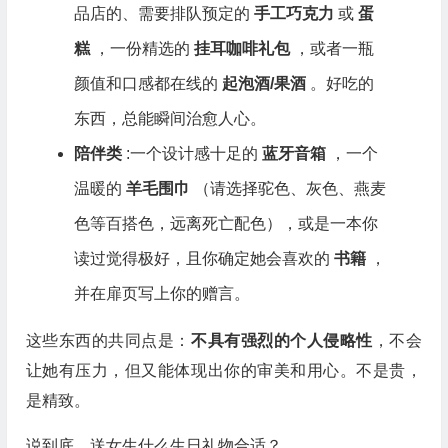
品店的、需要排队预定的
手工巧克力
或
蛋
糕
，一份精选的
挂耳咖啡礼包
，或者一瓶
颜值和口感都在线的
起泡酒/果酒
。好吃的
东西，总能瞬间治愈人心。
陪伴类
:一个设计感十足的
蓝牙音箱
，一个
温暖的
羊毛围巾
（请选择驼色、灰色、燕麦
色等百搭色，远离死亡配色），或是一本你
读过觉得极好，且你确定她会喜欢的
书籍
，
并在扉页写上你的赠言。
这些东西的共同点是：
不具有强烈的个人侵略性
，不会
让她有压力，但又能体现出你的审美和用心。不是贵，
是精致。
说到底，送女生什么生日礼物合适？