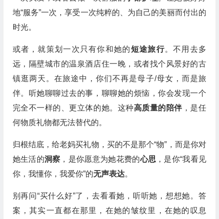
地“服务”一次，享受一次纯粹的、为自己的美丽而付出的
时光。
或者，就策划一次只有你和她的
短途旅行
。不用去多
远，隔壁城市的温泉酒店住一晚，或者找个风景好的古
镇逛两天。在旅途中，你们不再是母子/母女，而是旅
伴。听她聊聊过去的事，聊聊她的烦恼，你会发现一个
完全不一样的、更立体的她。这种
高质量的陪伴
，是任
何物质礼物都无法替代的。
归根结底，给老妈买礼物，买的不是那个“物”，而是你对
她生活的
洞察
，是你愿意为她花费的
心思
，是你“我看见
你，我懂你，我爱你”的
无声表达
。
别再问“买什么好”了，去看看她，听听她，想想她。答
案，其实一直都在那里，在她的皱纹里，在她的叹息