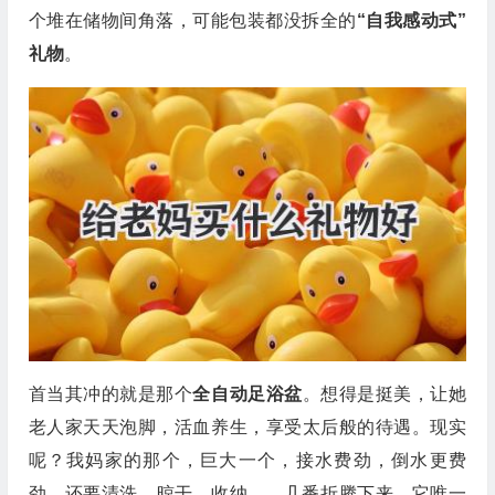
个堆在储物间角落，可能包装都没拆全的
“自我感动式”
礼物
。
首当其冲的就是那个
全自动足浴盆
。想得是挺美，让她
老人家天天泡脚，活血养生，享受太后般的待遇。现实
呢？我妈家的那个，巨大一个，接水费劲，倒水更费
劲，还要清洗、晾干、收纳……几番折腾下来，它唯一