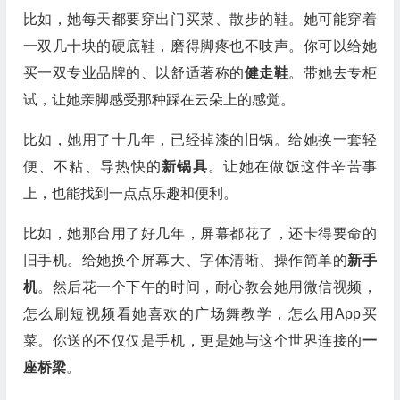
比如，她每天都要穿出门买菜、散步的鞋。她可能穿着
一双几十块的硬底鞋，磨得脚疼也不吱声。你可以给她
买一双专业品牌的、以舒适著称的
健走鞋
。带她去专柜
试，让她亲脚感受那种踩在云朵上的感觉。
比如，她用了十几年，已经掉漆的旧锅。给她换一套轻
便、不粘、导热快的
新锅具
。让她在做饭这件辛苦事
上，也能找到一点点乐趣和便利。
比如，她那台用了好几年，屏幕都花了，还卡得要命的
旧手机。给她换个屏幕大、字体清晰、操作简单的
新手
机
。然后花一个下午的时间，耐心教会她用微信视频，
怎么刷短视频看她喜欢的广场舞教学，怎么用App买
菜。你送的不仅仅是手机，更是她与这个世界连接的
一
座桥梁
。