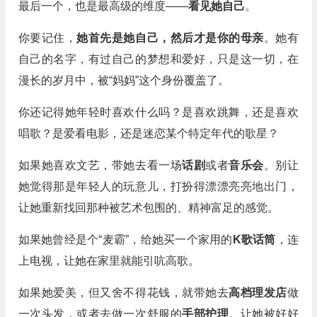
最后一个，也是最高级的维度——
看见她自己
。
你要记住，
她首先是她自己，然后才是你的母亲
。她有
自己的名字，有过自己的梦想和爱好，只是这一切，在
漫长的岁月中，被“妈妈”这个身份覆盖了。
你还记得她年轻时喜欢什么吗？是喜欢跳舞，还是喜欢
唱歌？是爱看电影，还是迷恋某个特定年代的歌星？
如果她喜欢文艺，带她去看一场
话剧
或者
音乐会
。别让
她觉得那是年轻人的玩意儿，打扮得漂漂亮亮地出门，
让她重新找回那种被艺术包围的、精神富足的感觉。
如果她曾经是个“麦霸”，给她买一个家用的
K歌话筒
，连
上电视，让她在家里就能引吭高歌。
如果她爱美，但又舍不得花钱，就带她去
高档理发店
做
一次头发，或者去做一次舒服的
手部护理
。让她被好好