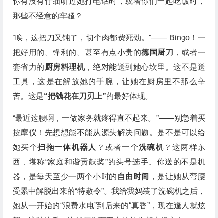
你有没有仔细听过她打电话时，或者你们一起吃饭时，
那些不经意的牢骚？
“唉，这把刀又钝了，切个肉都费死劲。”—— Bingo！一
把好用的、锋利的、甚至有点小贵的
德国厨刀
，或者一
套省力的
厨房料理机
，绝对能送到她心坎里。这不是送
工具，这是在解放她的手腕，让她在厨房里不那么辛
苦。这是
“把钱花在刀刃上”
的最好体现。
“最近这腰啊，一做家务就疼得直不起来。”——别急着买
按摩仪！先想想能不能从源头解决问题。是不是可以给
她买个
扫拖一体机器人
？或者一个
洗碗机
？这两样东
西，堪称“家庭和谐贡献奖”的头号选手。你送的不是机
器，是每天至少一两个小时的
自由时间
，是让她从弯腰
受累中解脱出来的“特赦令”。我给我妈装了洗碗机之后，
她从一开始的“浪费水电”到后来的“真香”，现在逢人就炫