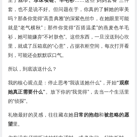
至于
丝巾、珍珠项链、羊毛衫
……这些“妈妈套餐”三件
套，也不是说不好。但问题在于，你真的了解她的审美
吗？那条你觉得“高贵典雅”的深紫色丝巾，在她眼里可能
就是“老气横秋”；那件你觉得“百搭温柔”的燕麦色羊毛
衫，她可能嫌弃“不衬肤色”。这些东西，一旦没送到心坎
里，就成了压箱底的“心意”，占据衣柜空间，每次打开看
到，可能还会默默叹口气。
所以，到底该送什么？
我的核心观点是：停止思考“我该送她什么”，开始
“观察
她真正需要什么”
。放下你的“我觉得”，去当一个生活里
的“侦探”。
礼物最好的灵感，往往藏在她
日常的抱怨
和
被忽略的愿
望
里。