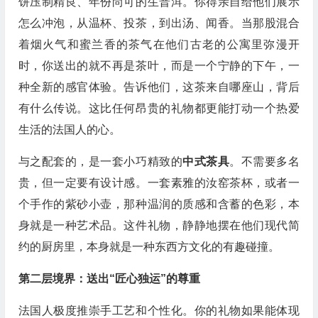
饼压制精良、年份尚可的生普洱。你得亲自给他们展示
怎么冲泡，从温杯、投茶，到出汤、闻香。当那股混合
着烟火气和蜜兰香的茶气在他们古老的公寓里弥漫开
时，你送出的就不再是茶叶，而是一个宁静的下午，一
种全新的感官体验。告诉他们，这茶来自哪座山，背后
有什么传说。这比任何昂贵的礼物都更能打动一个热爱
生活的法国人的心。
与之配套的，是一套小巧精致的
中式茶具
。不需要多名
贵，但一定要有设计感。一套素雅的汝窑茶杯，或者一
个手作的紫砂小壶，那种温润的质感和含蓄的色彩，本
身就是一种艺术品。这件礼物，静静地摆在他们现代简
约的厨房里，本身就是一种东西方文化的有趣碰撞。
第二层境界：送出“匠心独运”的尊重
法国人极度推崇手工艺和个性化。你的礼物如果能体现