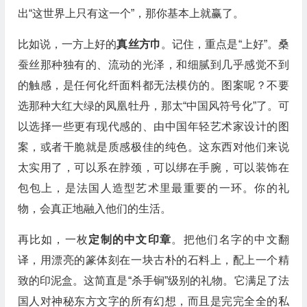
出“这世界上只有这一个”，那你基本上就赢了。
比如说，一方上好的
真丝方巾
。记住，重点是“上好”。桑
蚕丝那种独有的、流动的光泽，和细腻到几乎感觉不到
的触感，是任何化纤面料都无法模仿的。图案呢？不要
选那种大红大绿的凤凰牡丹，那太“中国风符号化”了。可
以选择一些更有现代感的、由中国年轻艺术家设计的图
案，或者干脆就是质感极佳的纯色。这东西对他们来说
太实用了，可以系在脖颈，可以绑在手腕，可以装饰在
包包上，是法国人造型艺术里最重要的一环。你的礼
物，会真正地融入他们的生活。
再比如，一枚
定制的中文印章
。把他们名字的中文翻
译，用漂亮的篆体刻在一块古朴的石料上，配上一个精
致的印泥盒。这简直是“杀手锏”级别的礼物。它满足了法
国人对神秘东方文字的所有幻想，而且是完完全全的私