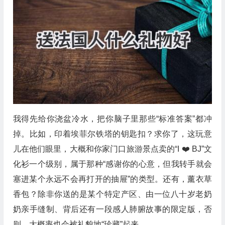
我得先给你浇盆冷水，把你脑子里那些“标准答案”都冲
掉。比如，印着埃菲尔铁塔的钥匙扣？求你了，这玩意
儿在他们眼里，大概和你家门口旅游景点卖的“I ❤️ BJ”文
化衫一个级别，属于那种“感谢你的心意，但我转手就会
塞进某个永远不会再打开的抽屉”的类型。还有，薰衣草
香包？除非你送的是某个特定产区、由一位八十岁老奶
奶亲手缝制、背后还有一段感人肺腑故事的限定版，否
则，大概率也会被礼貌地“珍藏”起来。