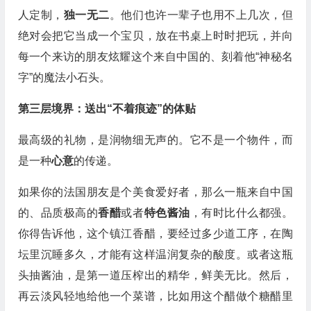
人定制，
独一无二
。他们也许一辈子也用不上几次，但
绝对会把它当成一个宝贝，放在书桌上时时把玩，并向
每一个来访的朋友炫耀这个来自中国的、刻着他“神秘名
字”的魔法小石头。
第三层境界：送出“不着痕迹”的体贴
最高级的礼物，是润物细无声的。它不是一个物件，而
是一种
心意
的传递。
如果你的法国朋友是个美食爱好者，那么一瓶来自中国
的、品质极高的
香醋
或者
特色酱油
，有时比什么都强。
你得告诉他，这个镇江香醋，要经过多少道工序，在陶
坛里沉睡多久，才能有这样温润复杂的酸度。或者这瓶
头抽酱油，是第一道压榨出的精华，鲜美无比。然后，
再云淡风轻地给他一个菜谱，比如用这个醋做个糖醋里