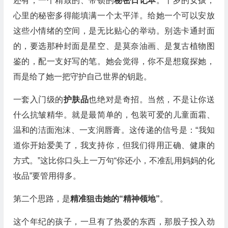
还有，一个精致的、带锁的
秘密日记本
。十岁的女孩，
心里的秘密多得能填满一个太平洋。给她一个可以安放
这些小情绪的空间，是无比贴心的举动。别选卡通封面
的，要选那种封面是星空、是莫奈油画、是复古植物图
鉴的，配一支好写的笔。她会觉得，你不是想窥探她，
而是给了她一把守护自己世界的钥匙。
一套入门级的
护肤品
也绝对是奇招。当然，不是让你送
什么抗皱精华。就是最简单的，包装可爱的儿童面霜、
温和的洁面泡沫、一支润唇膏。这传递的信号是：“我知
道你开始爱美了，我支持你，但我们得用正确、健康的
方式。”这比你口头上一万句“你还小，不准乱用妈妈的化
妆品”要管用得多。
第二个思路，是
精准狙击她的“精神领地”
。
这个年纪的孩子，一旦有了热爱的东西，那股子投入劲