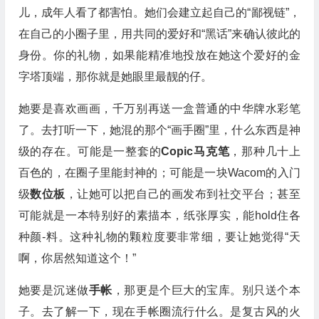
儿，成年人看了都害怕。她们会建立起自己的“鄙视链”，
在自己的小圈子里，用共同的爱好和“黑话”来确认彼此的
身份。你的礼物，如果能精准地投放在她这个爱好的金
字塔顶端，那你就是她眼里最靓的仔。
她要是喜欢画画，千万别再送一盒普通的中华牌水彩笔
了。去打听一下，她混的那个“画手圈”里，什么东西是神
级的存在。可能是一整套的
Copic马克笔
，那种几十上
百色的，在圈子里能封神的；可能是一块Wacom的入门
级
数位板
，让她可以把自己的画发布到社交平台；甚至
可能就是一本特别好的素描本，纸张厚实，能hold住各
种颜-料。这种礼物的颗粒度要非常细，要让她觉得“天
啊，你居然知道这个！”
她要是沉迷做
手帐
，那更是个巨大的宝库。别只送个本
子。去了解一下，现在手帐圈流行什么。是复古风的火