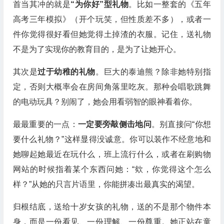
首当其冲的就是
“为你好”型礼物
。比如一整套的《五年
高考三年模拟》（开个玩笑，但性质差不多），或者一
件你觉得很好看但她觉得土掉渣的衣服。记住，送礼物
不是为了实现你的教育目的，是为了让她开心。
其次是
过于幼稚的礼物
。巨大的泰迪熊？除非她特别指
定，否则大概率会在房间角落里吃灰。那种会唱歌跳舞
的电动玩具？别闹了，她会用看弱智的眼神看着你。
最最重要的一点：
一定要旁敲侧击地问
。别直接问“你想
要什么礼物？”这样显得没诚意。你可以装作不经意地和
她聊起她最近在玩什么，班上流行什么，或者在刷购物
网站的时候指着某个东西问她：“欸，你觉得这个怎么
样？”从她的只言片语里，你能拼凑出最真实的渴望。
归根结底，送给十岁女孩的礼物，送的不是那个物件本
身，而是一份看见、一份理解、一份尊重。她正站在童