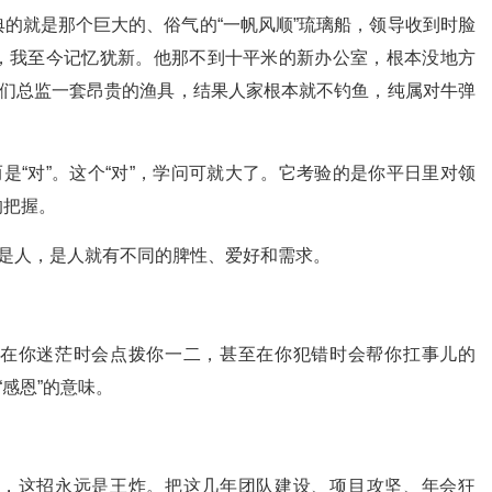
的就是那个巨大的、俗气的“一帆风顺”琉璃船，领导收到时脸
，我至今记忆犹新。他那不到十平米的新办公室，根本没地方
他们总监一套昂贵的渔具，结果人家根本就不钓鱼，纯属对牛弹
是“对”。这个“对”，学问可就大了。它考验的是你平日里对领
的把握。
也是人，是人就有不同的脾性、爱好和需求。
在你迷茫时会点拨你一二，甚至在你犯错时会帮你扛事儿的
“感恩”的意味。
。
，这招永远是王炸。把这几年团队建设、项目攻坚、年会狂