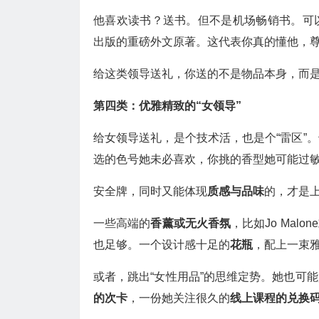
他喜欢读书？送书。但不是机场畅销书。可
出版的重磅外文原著。这代表你真的懂他，
给这类领导送礼，你送的不是物品本身，而是
第四类：优雅精致的“女领导”
给女领导送礼，是个技术活，也是个“雷区”
选的色号她未必喜欢，你挑的香型她可能过
安全牌，同时又能体现
质感与品味
的，才是
一些高端的
香薰或无火香氛
，比如Jo Mal
也足够。一个设计感十足的
花瓶
，配上一束
或者，跳出“女性用品”的思维定势。她也可
的次卡
，一份她关注很久的
线上课程的兑换