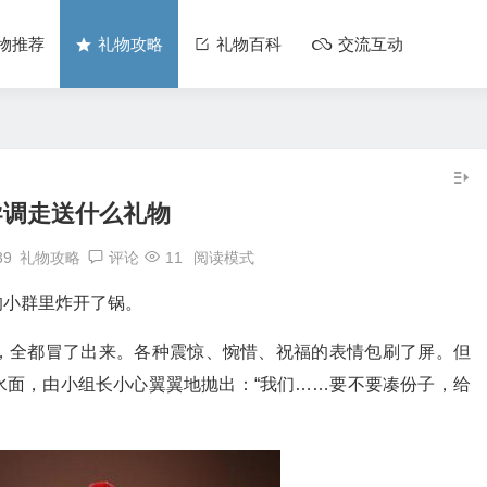
物推荐
礼物攻略
礼物百科
交流互动
导调走送什么礼物
39
礼物攻略
评论
11
阅读模式
的小群里炸开了锅。
，全都冒了出来。各种震惊、惋惜、祝福的表情包刷了屏。但
水面，由小组长小心翼翼地抛出：“我们……要不要凑份子，给