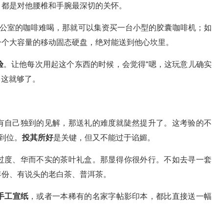
，都是对他腰椎和手腕最深切的关怀。
办公室的咖啡难喝，那就可以集资买一台小型的胶囊咖啡机；如
一个大容量的移动固态硬盘，绝对能送到他心坎里。
验
。让他每次用起这个东西的时候，会觉得“嗯，这玩意儿确实
。这就够了。
有自己独到的见解，那送礼的难度就陡然提升了。这考验的不
到位。
投其所好
是关键，但又不能过于谄媚。
过度、华而不实的茶叶礼盒。那显得你很外行。不如去寻一套
年份、有说头的老白茶、普洱茶。
手工宣纸
，或者一本稀有的名家字帖影印本，都比直接送一幅