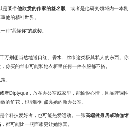
以是
某个他欣赏的作家的签名版
，或者是他研究领域内一本刚
尊重他的精神世界。
一种“我懂你”的默契。
。千万别想当然地送口红、香水、丝巾这类极其私人的东西。你
敏，你买的丝巾可能和她衣柜里任何一件衣服都不搭。
上策。
one或者Diptyque，放在办公室或家里，能愉悦心情，且品牌调性
雅致的鲜花，也能瞬间点亮她的新办公室。
能是个科技爱好者，也可能热爱运动。一张
高端健身房或瑜伽馆
码
，都可能比一瓶面霜更让她惊喜。