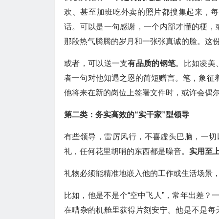
欢、甚至加班吃外卖的照片都搜集起来，每
话。可以是一句感谢，一个内部才懂的梗，
那段热气腾腾的岁月和一张张真诚的脸。这
或者，可以送一支
有品质的钢笔
。比如凌美
者一句对他知遇之恩的简短赠言。笔，象征着
他将来在新的岗位上签署文件时，或许会偶
第二类：务实高效的“实干家”型领导
有些领导，雷厉风行，不喜虚头巴脑，一切
礼，任何花里胡哨的东西都是噪音。
实用至
礼物必须能精准地嵌入他的工作或生活场景，成
比如，他是不是个“空中飞人”，常年出差？
在嘈杂的机舱里获得片刻安宁。他是不是每