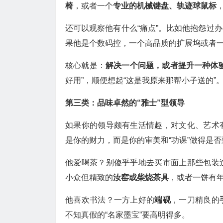
椅
，或者一个
专业的机械键盘、轨迹球鼠标
还可以观察他有什么“痛点”。比如他抱怨过
果他是个数码控，一个高品质的扩展坞或者
核心就是：
解决一个问题，或者提升一种体
好用”，顺便想起“这是我原来那帮小子送的”
第三类：品味卓然的“雅士”型领导
如果你的领导颇有生活情趣，对文化、艺术
是你的财力，而是你的审美和“功课”做得是否
他爱喝茶？别傻乎乎地去买市面上那些包装
小众但精致的
汝窑或柴烧茶具
，或者一饼有
他喜欢书法？一方上好的
端砚
，一刀精良的
不知真假的“名家墨宝”要高明得多。