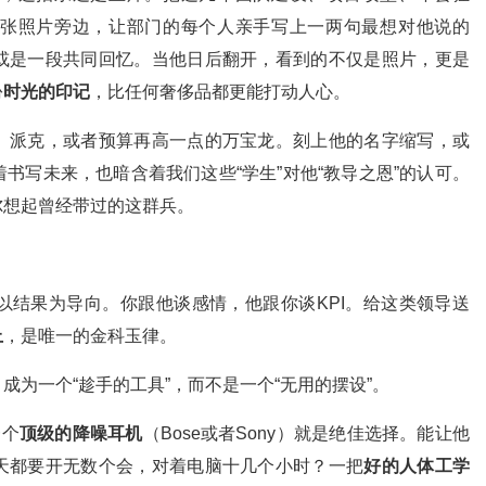
张照片旁边，让部门的每个人亲手写上一两句最想对他说的
或是一段共同回忆。当他日后翻开，看到的不仅是照片，更是
份
时光的印记
，比任何奢侈品都更能打动人心。
、派克，或者预算再高一点的万宝龙。刻上他的名字缩写，或
书写未来，也暗含着我们这些“学生”对他“教导之恩”的认可。
尔想起曾经带过的这群兵。
以结果为导向。你跟他谈感情，他跟你谈KPI。给这类领导送
上
，是唯一的金科玉律。
为一个“趁手的工具”，而不是一个“无用的摆设”。
一个
顶级的降噪耳机
（Bose或者Sony）就是绝佳选择。能让他
天都要开无数个会，对着电脑十几个小时？一把
好的人体工学