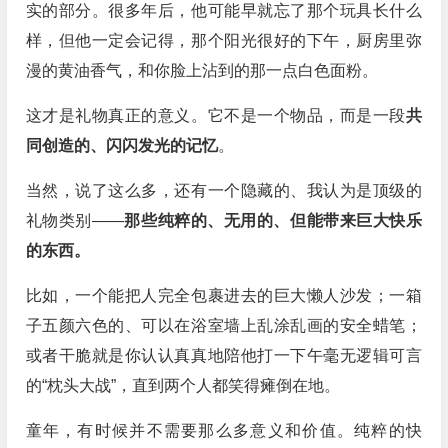
实的部分。很多年后，他可能早就忘了那个玩具长什么
样，但他一定会记得，那个阳光很好的下午，厨房里弥
漫的黄油香气，和你脸上沾到的那一点白色面粉。
这才是礼物真正的意义。它不是一个物品，而是一段
共
同创造的、闪闪发光的记忆
。
当然，说了这么多，还有一个隐藏的、我认为是顶级的
礼物类别——
那些纯粹的、无用的、但能带来巨大快乐
的东西。
比如，一个能把人完全包裹进去的巨大懒人沙发；一箱
子五颜六色的、可以在浴室墙上乱涂乱画的安全蜡笔；
或者干脆就是你认认真真地陪他打一下午毫无逻辑可言
的“枕头大战”，直到两个人都笑得瘫倒在地。
童年，有时候并不需要那么多意义和价值。纯粹的快