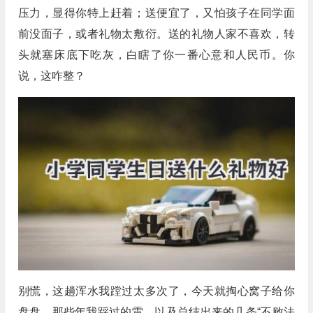
压力，显得你特上赶着；送便宜了，又怕孩子在同学面
前没面子，或者礼物太敷衍。送的礼物人家不喜欢，转
头就塞床底下吃灰，白瞎了你一番心意和人民币。你
说，这咋整？
别慌，这趟浑水我蹚过太多次了，今天就掏心窝子给你
盘盘，那些年我踩过的雷，以及总结出来的几条“不败法