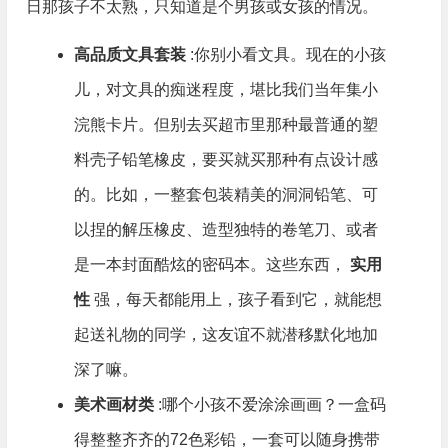
日那孩子不太熟，只知道是个男孩或女孩的情况。
高品质文具套装
:你别小看文具。现在的小孩
儿，对文具的痴迷程度，堪比我们当年集小
浣熊卡片。但别去买超市里那种最普通的塑
料壳子铅笔橡皮，要买就买那种有点设计感
的。比如，一整套包装精美的洞洞铅笔、可
以捏的解压橡皮、造型独特的卷笔刀、或者
是一本封面酷炫的密码本。这些东西，
实用
性
强，每天都能用上，孩子看到它，就能想
起送礼物的同学，这友谊不就潜移默化地加
深了嘛。
美术画材类
:哪个小孩不爱涂涂画画？一盒码
得整整齐齐的72色彩铅，一套可以随身携带