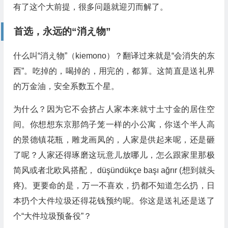
有了这个大前提，很多问题就迎刃而解了。
首选，永远的“消え物”
什么叫“消え物”（kiemono）？翻译过来就是“会消失的东
西”。吃掉的，喝掉的，用完的，都算。这简直是送礼界
的万金油，安全系数五个星。
为什么？因为它不会挤占人家本来就寸土寸金的居住空
间。你想想东京那鸽子笼一样的小公寓，你送个半人高
的景德镇花瓶，雕龙画凤的，人家是供起来呢，还是砸
了呢？人家还得琢磨这玩意儿放哪儿，怎么跟家里那极
简风或者北欧风搭配， düşündükçe başı ağrır (想到就头
疼)。更要命的是，万一不喜欢，扔都不知道怎么扔，日
本扔个大件垃圾还得花钱预约呢。你这是送礼还是送了
个“大件垃圾预备役”？