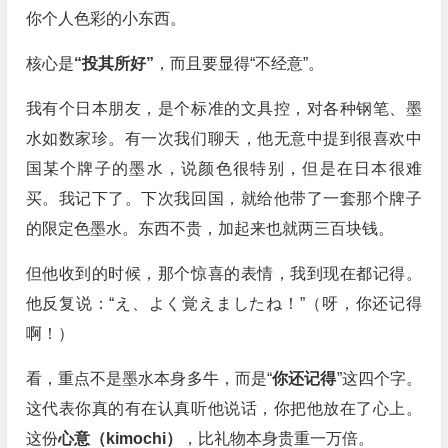
你个人色彩的小东西。
核心是
“投其所好”
，而且要显得“不经意”。
我有个日本朋友，是个标准的文具控，对各种钢笔、墨
水如数家珍。有一次我们聊天，他无意中提到很喜欢中
国某个牌子的墨水，说颜色很特别，但是在日本很难
买。我记下了。下次我回国，就给他带了一套那个牌子
的限定色墨水。东西不贵，加起来也就两三百块钱。
但他收到的时候，那个惊喜的表情，我到现在都记得。
他反复说：“え、よく覚えましたね！”（呀，你还记得
啊！）
看，重点不是墨水本身多牛，而是“
你还记得
”这四个字。
这代表你真的有在认真听他说话，你把他放在了心上。
这份
心意（kimochi）
，比礼物本身贵重一万倍。