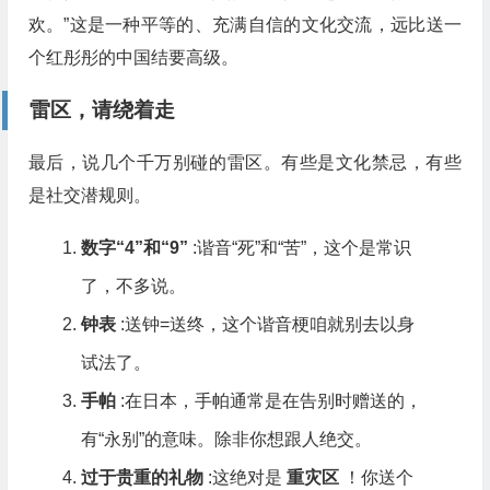
欢。”这是一种平等的、充满自信的文化交流，远比送一
个红彤彤的中国结要高级。
雷区，请绕着走
最后，说几个千万别碰的雷区。有些是文化禁忌，有些
是社交潜规则。
数字“4”和“9”
:谐音“死”和“苦”，这个是常识
了，不多说。
钟表
:送钟=送终，这个谐音梗咱就别去以身
试法了。
手帕
:在日本，手帕通常是在告别时赠送的，
有“永别”的意味。除非你想跟人绝交。
过于贵重的礼物
:这绝对是
重灾区
！你送个