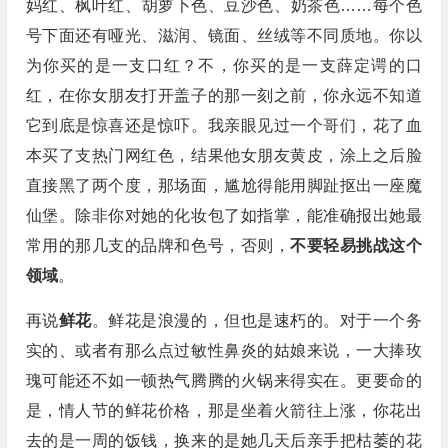
妈红、枫叶红、胡萝卜色、豆沙色、奶茶色……每个色
号下面还有哑光、滋润、镜面、丝绒等不同质地。你以
为你买的是一支口红？不，你买的是一支薛定谔的口
红，在你女朋友打开盖子的那一刻之前，你永远不知道
它到底是惊喜还是惊吓。我亲眼见过一个哥们，花了血
本买了支热门网红色，结果他女朋友黄皮，涂上之后脸
直接黑了两个度，那场面，尴尬得能用脚趾抠出一座魔
仙堡。除非你对她的化妆包了如指掌，能准确报出她最
常用的那几支的品牌和色号，否则，
不要轻易挑战这个
领域
。
再说
鲜花
。鲜花是浪漫的，但也是速朽的。对于一个务
实的、或者有那么点过敏性鼻炎的姑娘来说，一大捧玫
瑰可能还不如一顿热气腾腾的火锅来得实在。更要命的
是，情人节的鲜花价格，那是坐着火箭往上涨，你花出
去的是一周的饭钱，换来的是她几天后亲手把枯萎的花