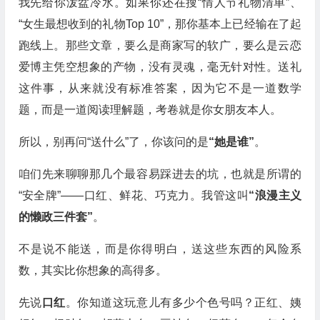
我先给你泼盆冷水。如果你还在搜“情人节礼物清单”、
“女生最想收到的礼物Top 10”，那你基本上已经输在了起
跑线上。那些文章，要么是商家写的软广，要么是云恋
爱博主凭空想象的产物，没有灵魂，毫无针对性。送礼
这件事，从来就没有标准答案，因为它不是一道数学
题，而是一道阅读理解题，考卷就是你女朋友本人。
所以，别再问“送什么”了，你该问的是
“她是谁”
。
咱们先来聊聊那几个最容易踩进去的坑，也就是所谓的
“安全牌”——口红、鲜花、巧克力。我管这叫
“浪漫主义
的懒政三件套”
。
不是说不能送，而是你得明白，送这些东西的风险系
数，其实比你想象的高得多。
先说
口红
。你知道这玩意儿有多少个色号吗？正红、姨