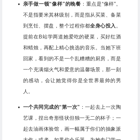
亲手做一顿“像样”的晚餐
：重点是“像样”。
不是指要米其林级别，而是指从买菜、备菜
到烹饪、摆盘，整个过程你都
全身心投入
。
提前在B站学两道她爱吃的硬菜，买好红酒
和蜡烛，再配上精心挑选的音乐。当她下班
回家，看到的不是一个乱糟糟的厨房，而是
一个充满烟火气和爱意的温馨场景，那一刻
的感动，会让她觉得你是全世界最帅的男
人。
一个共同完成的“第一次”
：一起去上一次陶
艺课，捏出奇形怪状但独一无二的杯子；一
起去油画体验馆，画一幅属于你们的抽象派
大作；或者，如果你会乐器，为她专门学一