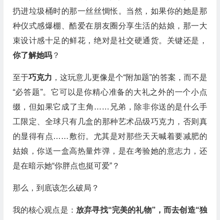
扔进垃圾桶时的那一丝丝惆怅。当然，如果你的她是那
种仪式感爆棚、酷爱在朋友圈分享生活的姑娘，那一大
束设计感十足的鲜花，绝对是社交硬通货。关键还是，
你了解她吗
？
至于
巧克力
，这玩意儿更像是个“附加题”的答案，而不是
“必答题”。它可以是你精心准备的大礼之外的一个小点
缀，但如果它成了主角……兄弟，除非你送的是什么手
工限定、全球只有几盒的那种艺术品级巧克力，否则真
的显得有点……敷衍。尤其是对那些天天喊着要减肥的
姑娘，你送一盒高热量炸弹，是在考验她的意志力，还
是在暗示她“你胖点也挺可爱”？
那么，到底该怎么破局？
我的核心观点是：
放弃寻找“完美的礼物”，而去创造“独