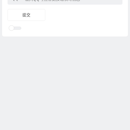
Copyright © 2025
优乐礼物
www.youleliwu.com 版权所有.
滇
ICP备2023000456号-4