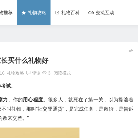
物推荐
礼物攻略
礼物百科
交流互动
家长买什么礼物好
:16
礼物攻略
评论
3
阅读模式
卷考试
。
察力
、你的
用心程度
。很多人，就死在了第一关，以为提溜着
不叫礼物，那叫“社交硬通货”，是完成任务，是敷衍，是告诉
约数来交差。”