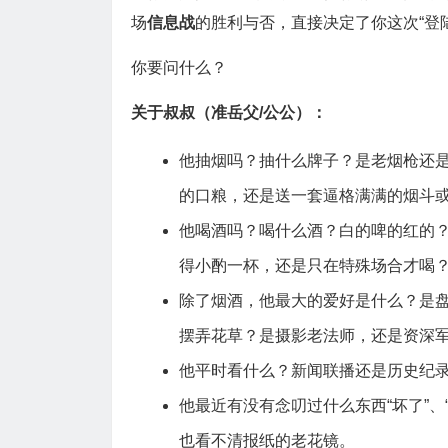
场
信息战
的胜利与否，直接决定了你这次“登
你要问什么？
关于叔叔（准岳父/公公）：
他抽烟吗？抽什么牌子？是老烟枪还
的口粮，还是送一套逼格满满的烟斗或
他喝酒吗？喝什么酒？白的啤的红的
得小酌一杯，还是只在特殊场合才喝
除了烟酒，他最大的爱好是什么？是
摆弄花草？是摄影老法师，还是资深
他平时看什么？新闻联播还是历史纪
他最近有没有念叨过什么东西“坏了”、
也看不清报纸的老花镜。