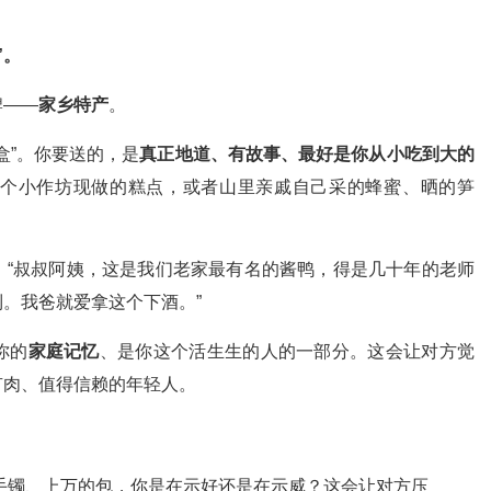
”。
牌——
家乡特产
。
盒”。你要送的，是
真正地道、有故事、最好是你从小吃到大的
个小作坊现做的糕点，或者山里亲戚自己采的蜂蜜、晒的笋
。“叔叔阿姨，这是我们老家最有名的酱鸭，得是几十年的老师
。我爸就爱拿这个下酒。”
你的
家庭记忆
、是你这个活生生的人的一部分。这会让对方觉
有肉、值得信赖的年轻人。
手镯、上万的包，你是在示好还是在示威？这会让对方压