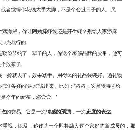
，或者觉得你花钱大手大脚，不是个会过日子的人。尺
生猛海鲜，你让阿姨择虾线还是开生蚝？别给人家添麻
单加热就行的。
是勤俭节约了一辈子的人，你送个奢侈品牌的皮带，他可
是个败家子。
袋一拎就去了，效果减半。用得体的礼品袋装好。递礼物
把准备好的“话术”说出来。比如：“叔叔，这是我特意给
是今年的新茶，您尝尝。”
两讫的交易。它是一次
情感的预演
，一次
态度的表达
。
的重视，以及，你作为一个即将融入这个家庭的新成员的，那