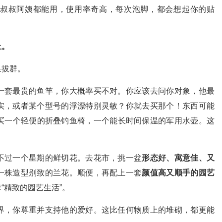
叔叔阿姨都能用，使用率奇高，每次泡脚，都会想起你的贴
上。
果拔群。
一套最贵的鱼竿，你大概率买不对。你应该去问你对象，他最
实，或者某个型号的浮漂特别灵敏？你就去买那个！东西可能
买一个轻便的折叠钓鱼椅，一个能长时间保温的军用水壶。这
不过一个星期的鲜切花。去花市，挑一盆
形态好、寓意佳、又
一株造型别致的兰花。顺便，再配上一套
颜值高又顺手的园艺
“精致的园艺生活”。
界，你尊重并支持他的爱好。这比任何物质上的堆砌，都更能