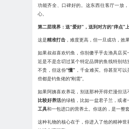
功能齐全、口碑好的。这东西往客厅一放，
心。
第二层境界：送“爱好”，送到对方的“痒点”
这是
精准打击
，难度更高，但一旦成功，效
如果叔叔喜欢钓鱼，你别傻乎乎去渔具店买
近是不是念叨过某个特定品牌的鱼线特别结
不贵，但这份
“懂”
，千金难买。你甚至可以
些都是钓鱼佬的“刚需”。
如果阿姨喜欢养花，别送那种开得烂漫但活
比较好养活
的绿植，比如一盆君子兰，或者
工具
和一包进口的营养土。你送的，是一整套
这种礼物的核心在于，你进入了他的精神世