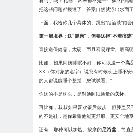
看到了吗？礼物，从来都不是一个孤立的物
把这些问题都摸透了，答案自然就浮出水面
下面，我给你几个具体的、跳出“烟酒茶”俗
第一层境界：送“健康”，但要送得“不着痕迹
直接送保健品，太硬，而且容易踩雷。最高明
比如，如果阿姨睡眠不好，你可以送一个
高
XX（你对象的名字）说您有时候晚上睡不
的人都说能睡个整觉，您试试看。”
你送的不是枕头，是对她睡眠质量的
关怀
。
再比如，叔叔如果喜欢饭后散步，但膝盖又
的不是鞋，是你希望他能更舒服、更安全地
还有，那种可以加热、按摩的
足浴盆
，简直