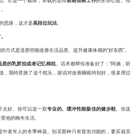
品。它是一个载体，承载的是你
前期侦察工作
的全部心血。你
了。
套的思路，这才是
高段位玩法
。
”。
的方式是送那些能改善生活品质、提升健康体感的“好东西”。
品质的乳胶枕或者记忆棉枕
。话术都帮你准备好了：“阿姨，听
安稳，我特意挑了这个枕头，据说对改善睡眠特别好，很多用过
不太好。你可以送一双
专业的、缓冲性能极佳的健步鞋
。你送
享受他的晚年生活。
是中老年人的冬季神器。别买那种只有冒泡功能的，要买就买