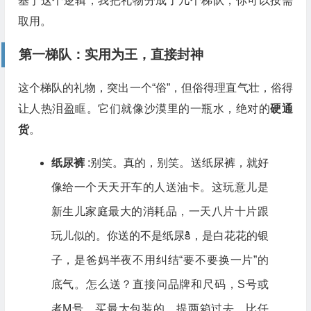
基于这个逻辑，我把礼物分成了几个梯队，你可以按需
取用。
第一梯队：实用为王，直接封神
这个梯队的礼物，突出一个“俗”，但俗得理直气壮，俗得
让人热泪盈眶。它们就像沙漠里的一瓶水，绝对的
硬通
货
。
纸尿裤
:别笑。真的，别笑。送纸尿裤，就好
像给一个天天开车的人送油卡。这玩意儿是
新生儿家庭最大的消耗品，一天八片十片跟
玩儿似的。你送的不是纸尿కి，是白花花的银
子，是爸妈半夜不用纠结“要不要换一片”的
底气。怎么送？直接问品牌和尺码，S号或
者M号，买最大包装的，提两箱过去，比任