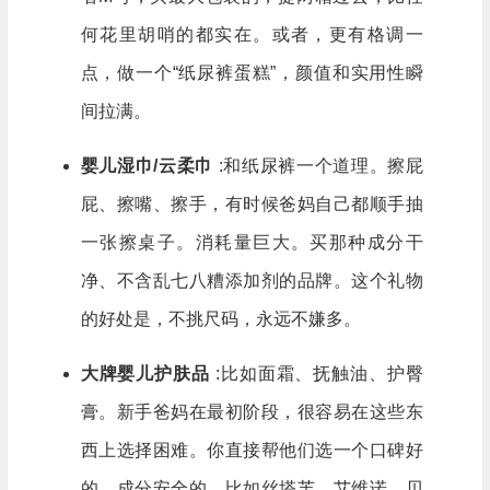
何花里胡哨的都实在。或者，更有格调一
点，做一个“纸尿裤蛋糕”，颜值和实用性瞬
间拉满。
婴儿湿巾/云柔巾
:和纸尿裤一个道理。擦屁
屁、擦嘴、擦手，有时候爸妈自己都顺手抽
一张擦桌子。消耗量巨大。买那种成分干
净、不含乱七八糟添加剂的品牌。这个礼物
的好处是，不挑尺码，永远不嫌多。
大牌婴儿护肤品
:比如面霜、抚触油、护臀
膏。新手爸妈在最初阶段，很容易在这些东
西上选择困难。你直接帮他们选一个口碑好
的、成分安全的，比如丝塔芙、艾维诺、贝