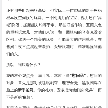
还有那些听起来很高级，但实际上手忙脚乱的新手爸妈
根本没空伺候的玩具。一个刚满月的宝宝，视力还在“高
糊”阶段，抓握能力约等于零。那些叮当作响、五颜六色
的塑料玩意儿，对他们来说，和一团模糊的马赛克没啥
区别。你送一个精美的床铃，可能最大的作用就是，在
爸妈半夜三点爬起来喂奶、头昏眼花时，精准地撞到他
们的头。
所以，到底送什么？
我的核心观点是：满月礼，本质上是
“慰问品”
，慰问的
对象，首先是那对被睡眠剥夺、理智全无、黑眼圈焊在
脸上的
新手爸妈
。你的礼物，应该成为他们的“救兵”，而
不是新的“麻烦”。