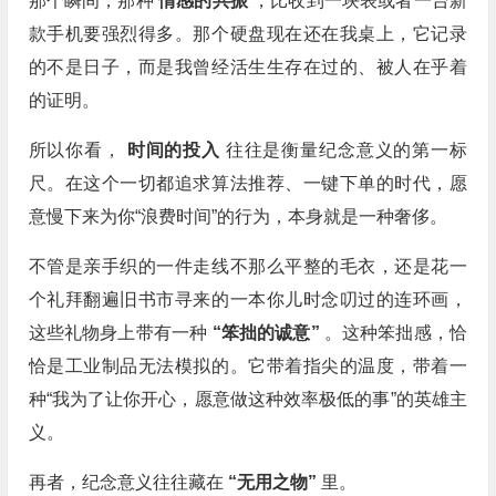
那个瞬间，那种
情感的共振
，比收到一块表或者一台新
款手机要强烈得多。那个硬盘现在还在我桌上，它记录
的不是日子，而是我曾经活生生存在过的、被人在乎着
的证明。
所以你看，
时间的投入
往往是衡量纪念意义的第一标
尺。在这个一切都追求算法推荐、一键下单的时代，愿
意慢下来为你“浪费时间”的行为，本身就是一种奢侈。
不管是亲手织的一件走线不那么平整的毛衣，还是花一
个礼拜翻遍旧书市寻来的一本你儿时念叨过的连环画，
这些礼物身上带有一种
“笨拙的诚意”
。这种笨拙感，恰
恰是工业制品无法模拟的。它带着指尖的温度，带着一
种“我为了让你开心，愿意做这种效率极低的事”的英雄主
义。
再者，纪念意义往往藏在
“无用之物”
里。