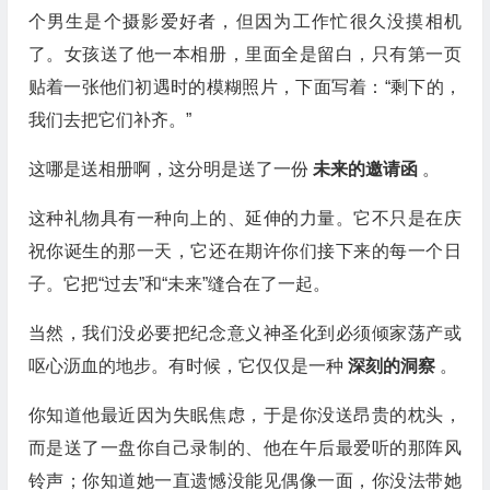
个男生是个摄影爱好者，但因为工作忙很久没摸相机
了。女孩送了他一本相册，里面全是留白，只有第一页
贴着一张他们初遇时的模糊照片，下面写着：“剩下的，
我们去把它们补齐。”
这哪是送相册啊，这分明是送了一份
未来的邀请函
。
这种礼物具有一种向上的、延伸的力量。它不只是在庆
祝你诞生的那一天，它还在期许你们接下来的每一个日
子。它把“过去”和“未来”缝合在了一起。
当然，我们没必要把纪念意义神圣化到必须倾家荡产或
呕心沥血的地步。有时候，它仅仅是一种
深刻的洞察
。
你知道他最近因为失眠焦虑，于是你没送昂贵的枕头，
而是送了一盘你自己录制的、他在午后最爱听的那阵风
铃声；你知道她一直遗憾没能见偶像一面，你没法带她