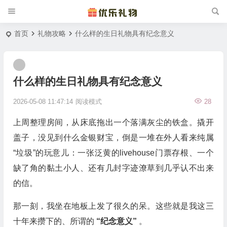
首页
礼物攻略
什么样的生日礼物具有纪念意义
什么样的生日礼物具有纪念意义
2026-05-08 11:47:14
阅读模式
28
上周整理房间，从床底拖出一个落满灰尘的铁盒。撬开
盖子，没见到什么金银财宝，倒是一堆在外人看来纯属
“垃圾”的玩意儿：一张泛黄的livehouse门票存根、一个
缺了角的黏土小人、还有几封字迹潦草到几乎认不出来
的信。
那一刻，我坐在地板上发了很久的呆。这些就是我这三
十年来攒下的、所谓的
“纪念意义”
。