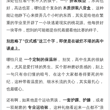
深处也住着个长不大的孩子。一个
拼装模型
，乐高也
好，高达也罢，哪怕是个复杂的
木质拼装八音盒
。这种
能让他静下心来摆弄几个小时的东西，其实是给他在繁
重的学业里开辟了一小块逃避现实的桃花源。他每拼好
一块零件，想到的可能都是你托着腮看他比赛的样子。
别忽略了“仪式感”这三个字，即便是在破烂不堪的高中
课桌上。
哪怕只是
一个定制的保温杯
。别笑，高中生真的很缺
水，尤其是爱打球的男生。买个那种磨砂质感的，刻上
一句只有你们懂的暗号。在这个大家都卷得要死的年
纪，这种带着温度的、细水长流的关心，其实最扎心，
也最暖心。
还有啊，如果他是个运动男孩，
一套护踝、护膝
，或者
一双耐磨的
专业运动袜
。这种礼物看起来一点都不“浪