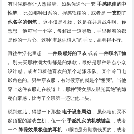
有时候糙得让人想撞墙。如果你送他一套
手感绝佳的中
性笔
，比如那种日系的、握感软糯的，或者是
一支刻了
他名字的钢笔
。这不仅是礼物，这是在并肩战斗啊。你
想想，他每写一个字，每解出一道导数，手里握着的都
是你的一片心。这种“潜意识植入”的手段，高明得不行。
再往生活化里想，
一件质感好的卫衣
或者
一件联名T恤
。别去买那种满大街都是的爆款，最好是那种带点小众
设计感，或者印着他喜欢的某个老派乐队、某个冷门电
影角色的。男生穿衣服，有时候穿的就是个“懂我”。当他
穿上这件衣服走在校道上，那种“我女朋友眼光真绝”的隐
秘自豪感，比考了全班第一还让他上头。
说到这儿，得提一下那些
电子设备周边
。虽然咱们买不
起顶配的游戏主机，但一个
手感扎实的机械键盘
，或者
一个
降噪效果极佳的耳机
（哪怕是分期攒钱买的，或者