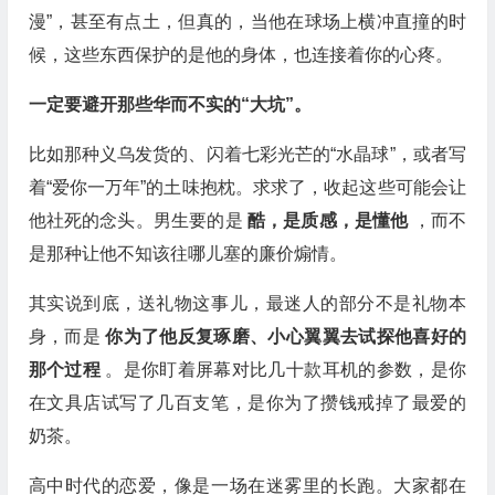
漫”，甚至有点土，但真的，当他在球场上横冲直撞的时
候，这些东西保护的是他的身体，也连接着你的心疼。
一定要避开那些华而不实的“大坑”。
比如那种义乌发货的、闪着七彩光芒的“水晶球”，或者写
着“爱你一万年”的土味抱枕。求求了，收起这些可能会让
他社死的念头。男生要的是
酷，是质感，是懂他
，而不
是那种让他不知该往哪儿塞的廉价煽情。
其实说到底，送礼物这事儿，最迷人的部分不是礼物本
身，而是
你为了他反复琢磨、小心翼翼去试探他喜好的
那个过程
。是你盯着屏幕对比几十款耳机的参数，是你
在文具店试写了几百支笔，是你为了攒钱戒掉了最爱的
奶茶。
高中时代的恋爱，像是一场在迷雾里的长跑。大家都在