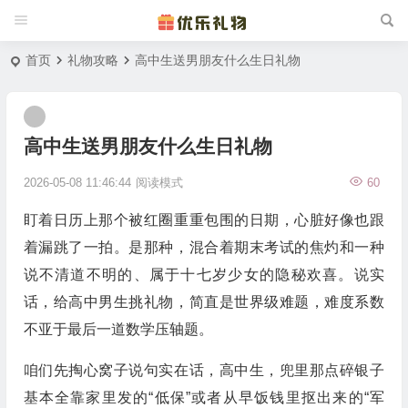
首页
礼物攻略
高中生送男朋友什么生日礼物
高中生送男朋友什么生日礼物
2026-05-08 11:46:44
阅读模式
60
盯着日历上那个被红圈重重包围的日期，心脏好像也跟
着漏跳了一拍。是那种，混合着期末考试的焦灼和一种
说不清道不明的、属于十七岁少女的隐秘欢喜。说实
话，给高中男生挑礼物，简直是世界级难题，难度系数
不亚于最后一道数学压轴题。
咱们先掏心窝子说句实在话，高中生，兜里那点碎银子
基本全靠家里发的“低保”或者从早饭钱里抠出来的“军