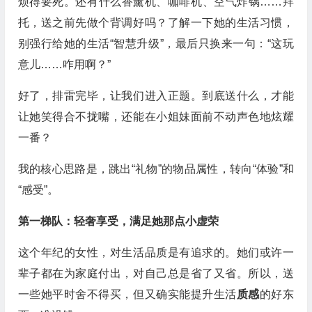
烦得要死。还有什么香薰机、咖啡机、空气炸锅……拜
托，送之前先做个背调好吗？了解一下她的生活习惯，
别强行给她的生活“智慧升级”，最后只换来一句：“这玩
意儿……咋用啊？”
好了，排雷完毕，让我们进入正题。到底送什么，才能
让她笑得合不拢嘴，还能在小姐妹面前不动声色地炫耀
一番？
我的核心思路是，跳出“礼物”的物品属性，转向“体验”和
“感受”。
第一梯队：轻奢享受，满足她那点小虚荣
这个年纪的女性，对生活品质是有追求的。她们或许一
辈子都在为家庭付出，对自己总是省了又省。所以，送
一些她平时舍不得买，但又确实能提升生活
质感
的好东