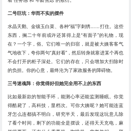
着“任务感”和“年龄焦虑”的敷衍。
二号巨坑：华而不实的摆件
水晶天鹅、金镶玉白菜、各种“福”字刺绣……打住。这些
东西，搁二十年前或许还算得上是“有面子”的礼物，现
在？一个字，俗。它们唯一的归宿，就是被大姨客客气
气地收下，夸你两句“真好看”，然后转身就塞进某个再也
不会打开的柜子深处。它们的存在，只会增加大扫除时
的负担。你的心意，最终沦为了家政服务的障碍物。
三号迷魂阵：你觉得好但她完全用不上的东西
比如最新款的智能手环，能测心率还能监测睡眠。你觉
得酷毙了，高科技，显档次。可你大姨呢？她可能连蓝
牙怎么连都搞不明白，研究半天，最后发现这玩意儿除
了看个时间，剩下的功能全是摆设，还得天天充电，麻