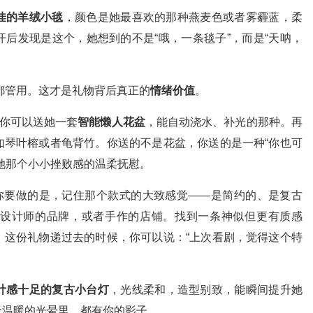
佳的羊绒小毯
，颜色是她最喜欢的那种燕麦色或者雾霾蓝，柔
后发现是这个，她想到的不是“哦，一条毯子”，而是“天呐，
”都管用。这才是礼物背后真正的
情绪价值
。
。你可以送她一套
智能懒人花盆
，能自动浇水、补光的那种。再
如琴叶榕或者龟背竹。你送的不是花盆，你送的是一种“你也可
她那个小小挫败感的温柔抚慰。
。你要做的是，记住那个款式的大致感觉——是简约的、是复古
设计师的品牌，或者手作的店铺。找到一条神似但更有质感
。这份礼物递过去的时候，你可以说：“上次看剧，觉得这个特
计感十足的复古小台灯
，光线柔和，造型别致，能瞬间提升她
个温暖的光晕里，都有你的影子。