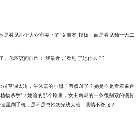
？
不是看见那个大众审美下的“女朋友”模板，而是看见独一无二
了。你应该问自己：“我最近，‘看见’了她什么？”
公司空调太冷，午休盖的小毯子有点薄了？她是不是看着窗台
个植物杀手”？她追的那个剧里，女主角戴的一条很别致的锁骨
沙发里刷手机，是不是总抱怨光线太暗，眼睛不舒服？