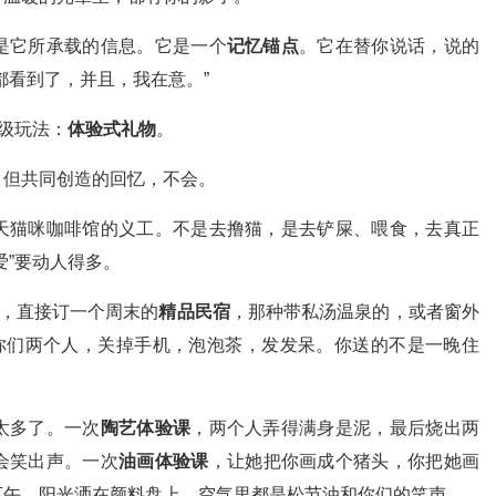
是它所承载的信息。它是一个
记忆锚点
。它在替你说话，说的
都看到了，并且，我在意。”
高级玩法：
体验式礼物
。
。但共同创造的回忆，不会。
天猫咪咖啡馆的义工。不是去撸猫，是去铲屎、喂食，去真正
爱”要动人得多。
”，直接订一个周末的
精品民宿
，那种带私汤温泉的，或者窗外
就你们两个人，关掉手机，泡泡茶，发发呆。你送的不是一晚住
太多了。一次
陶艺体验课
，两个人弄得满身是泥，最后烧出两
会笑出声。一次
油画体验课
，让她把你画成个猪头，你把她画
下午，阳光洒在颜料盘上，空气里都是松节油和你们的笑声。