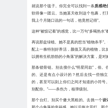
就说那个毯子。你完全可以找到一条
质感绝
软得像一团云。当她某天收到这个包裹，打开
我上个月随口说的一句话，他竟然记得”。
这种“被惦记着”的感觉，比一万句“多喝热水
再说那盆绿植。她不是真的想当“植物杀手”
配上一株特别好养活，颜值又高的植物，比
以拥有生机勃勃的小角落”的解决方案，是对
那条锁骨链。别去搜什么“明星同款”，俗
的、还是有点小设计的？然后去找一些独立
的，甚至可以刻上你们之间才知道的小符号
别配你。”——杀伤力，核弹级别。
那个台灯。别买个傻大黑粗的。去挑一个
设
那个小角落的幸福感。她以后每次开灯，那