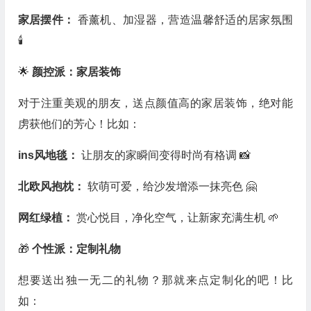
家居摆件：
香薰机、加湿器，营造温馨舒适的居家氛围
🕯️
🌟
颜控派：家居装饰
对于注重美观的朋友，送点颜值高的家居装饰，绝对能
虏获他们的芳心！比如：
ins风地毯：
让朋友的家瞬间变得时尚有格调 📸️
北欧风抱枕：
软萌可爱，给沙发增添一抹亮色 🤗
网红绿植：
赏心悦目，净化空气，让新家充满生机 🌱
🎁
个性派：定制礼物
想要送出独一无二的礼物？那就来点定制化的吧！比
如：