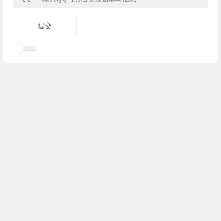
Copyright © 2025
优乐礼物
www.youleliwu.com 版权所有.
滇
ICP备2023000456号-4