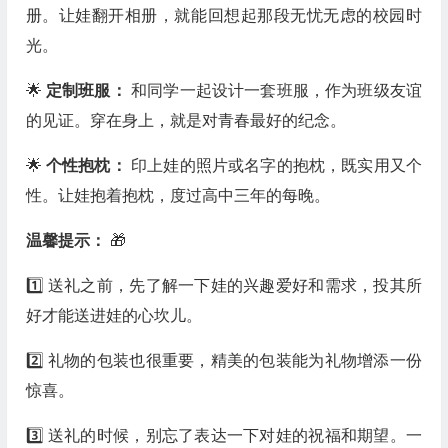
册。让娃翻开相册，就能回想起那段无忧无虑的校园时
光。
🌟
定制班服：
和同学一起设计一套班服，作为班级友谊
的见证。穿在身上，就是对青春最好的纪念。
🌟
个性抱枕：
印上娃的照片或名字的抱枕，既实用又个
性。让娃抱着抱枕，度过高中三年的每晚。
温馨提示：
🎁
1️⃣ 送礼之前，先了解一下娃的兴趣爱好和需求，投其所
好才能送进娃的心坎儿。
2️⃣ 礼物的包装也很重要，精美的包装能为礼物增添一份
惊喜。
3️⃣ 送礼的时候，别忘了表达一下对娃的祝福和期望。一