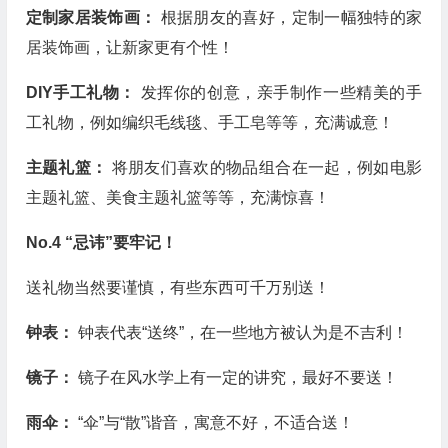
定制家居装饰画：
根据朋友的喜好，定制一幅独特的家
居装饰画，让新家更有个性！
DIY手工礼物：
发挥你的创意，亲手制作一些精美的手
工礼物，例如编织毛线毯、手工皂等等，充满诚意！
主题礼篮：
将朋友们喜欢的物品组合在一起，例如电影
主题礼篮、美食主题礼篮等等，充满惊喜！
No.4 “忌讳”要牢记！
送礼物当然要谨慎，有些东西可千万别送！
钟表：
钟表代表“送终”，在一些地方被认为是不吉利！
镜子：
镜子在风水学上有一定的讲究，最好不要送！
雨伞：
“伞”与“散”谐音，寓意不好，不适合送！