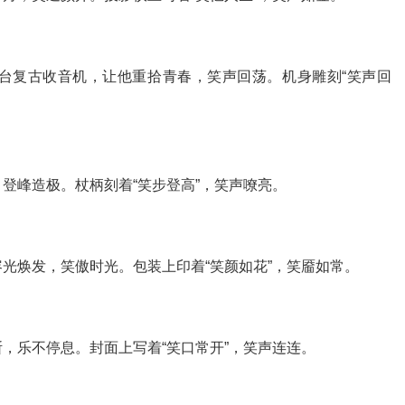
台复古收音机，让他重拾青春，笑声回荡。机身雕刻“笑声回
登峰造极。杖柄刻着“笑步登高”，笑声嘹亮。
光焕发，笑傲时光。包装上印着“笑颜如花”，笑靥如常。
，乐不停息。封面上写着“笑口常开”，笑声连连。