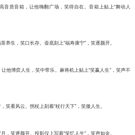
高音质音箱，让他嗨翻广场，笑得自在。音箱上贴上“舞动人
茶养生，笑口长存。壶底刻上“福寿康宁”，笑逐颜开。
让他博弈人生，笑中带乐。麻将机上贴上“笑赢人生”，笑声不
，笑看风云。拐杖上刻着“杖行天下”，笑傲人生。
月，笑逐颜开。投影仪上写着“笑忆人生”，笑声如金。