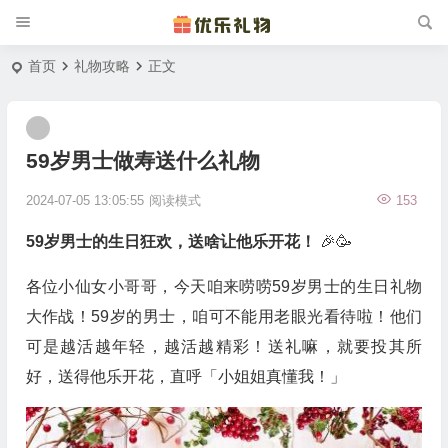
首页
礼物攻略
正文
59岁男士做寿送什么礼物
2024-07-05 13:05:55
阅读模式
153
59岁男士的生日狂欢，送啥让他乐开花！
🎉🥳
各位小仙女小哥哥，今天咱来唠唠59岁男士的生日礼物
大作战！59岁的男士，咱可不能用老眼光看待啦！他们
可是越活越年轻，越活越精彩！送礼嘛，就要投其所
好，送得他乐开花，直呼「小姐姐真懂我！」