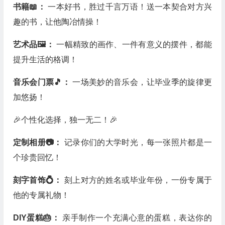
书籍📖：
一本好书，胜过千言万语！送一本契合对方兴
趣的书，让他陶冶情操！
艺术品🖼️：
一幅精致的画作、一件有意义的摆件，都能
提升生活的格调！
音乐会门票🎵：
一场美妙的音乐会，让毕业季的旋律更
加悠扬！
🎉个性化选择，独一无二！🎉
定制相册📷：
记录你们的大学时光，每一张照片都是一
个珍贵回忆！
刻字首饰💍：
刻上对方的姓名或毕业年份，一份专属于
他的专属礼物！
DIY蛋糕🎂：
亲手制作一个充满心意的蛋糕，表达你的