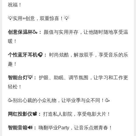
祝福！
💡实用+创意，双重惊喜！💡
创意保温杯🍶：
颜值与实用并存，让他随时随地享受温
暖！
个性蓝牙耳机🎧：
时尚炫酷，解放双手，享受音乐的乐
趣！
智能台灯💡：
护眼、助眠、调节氛围，让学习和工作更
轻松！
🥳别出心裁的小众礼物，让毕业季与众不同！🥳
网红投影仪📽️：
打造私人影院，享受电影大片！
智能音箱🔊：
嗨翻毕业Party，让音乐点燃青春！