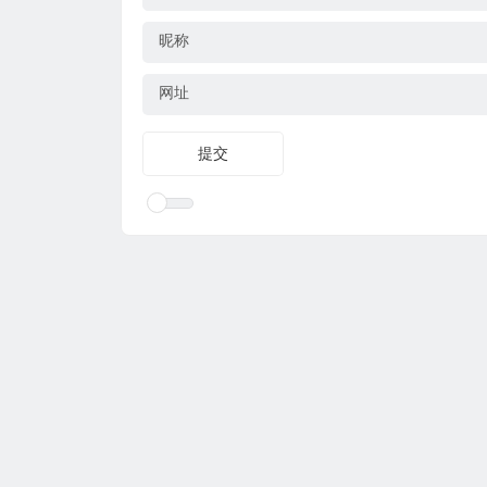
昵称
网址