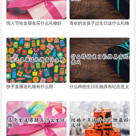
情人节给女朋友买什么礼物好
喜欢的女孩子过生日送什么礼物
快手直播送礼物有什么用
什么样的生日礼物具有纪念意义