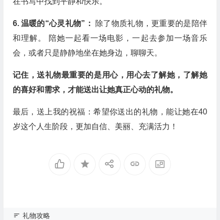
在书写中找到平静和快乐。
6. 温暖的“心灵礼物”：
除了物质礼物，更重要的是陪伴
和理解。 陪她一起看一场电影，一起去参加一场音乐
会，或者只是静静地坐在她身边，聊聊天。
记住，送礼物最重要的是用心，用心去了解她，了解她
的喜好和需求，才能送出让她真正心动的礼物。
最后，送上我的祝福：希望你送出的礼物，能让她在40
岁这个人生阶段，更加自信、美丽、充满活力！
礼物攻略