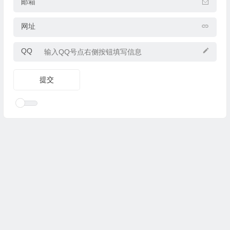
邮箱
网址
QQ