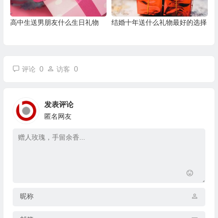
高中生送男朋友什么生日礼物
结婚十年送什么礼物最好的选择
0
0
评论
访客
发表评论
匿名网友
昵称