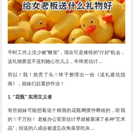
平时工作上没少被“鞭策”，现在可是难得的“讨好”机会，
这礼物要是不送到她心坎儿上，年终奖估计…
所以！我！熬秃了头！终于整理出一份《送礼避坑指
南》，姐妹们赶紧抄作业！
1. “花瓶” 实用主义者
有些姐妹可能想着送个精致的花瓶啊摆件啊啥的，听我
的！千万别！ 老板办公室里估计早就被塞满了各种“艺术
品”，你送的八成会被遗忘在角落里吃灰…