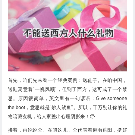
首先，咱们先来看一个经典案例：送鞋子。在咱中国，
送鞋寓意着"一帆风顺"，但到了西方，这可成了一个禁
忌。原因很简单，英文里有一句谚语：Give someone
the boot，意思就是"炒人鱿鱼"。所以，千万别让你的礼
物暗藏玄机，给人家整出心理阴影来！🥺
接着，再说说伞。在咱这儿，伞代表着避雨遮阳，挺好