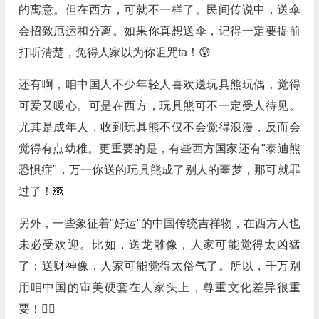
的寓意。但在西方，可就不一样了。民间传说中，送伞
会招致厄运和分离。如果你真想送伞，记得一定要提前
打听清楚，免得人家以为你诅咒ta！😰
还有啊，咱中国人不少年轻人喜欢送玩具熊玩偶，觉得
可爱又暖心。可是在西方，玩具熊可不一定受人待见。
尤其是成年人，收到玩具熊不仅不会觉得浪漫，反而会
觉得有点幼稚。更重要的是，有些西方国家还有"泰迪熊
恐惧症"，万一你送的玩具熊成了别人的噩梦，那可就罪
过了！🙈
另外，一些象征着"好运"的中国传统吉祥物，在西方人也
未必受欢迎。比如，送龙雕像，人家可能觉得太凶猛
了；送财神像，人家可能觉得太俗气了。所以，千万别
用咱中国的审美硬套在人家头上，尊重文化差异很重
要！🤷‍♀️