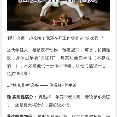
“睡什么睡，起来嗨！我还在肝工作/追剧/打游戏呢！”
当代年轻人，都是夜行动物，熬夜冠军 。可是，长期熬
夜，身体迟早要“亮红灯”！与其劝他们早睡（不存在
的！），不如送他们一份续命神器，让他们熬得开心，
也熬得健康～
1. “朋克养生”必备 —— 保温杯+养生茶
![](
实用性满分：
保温杯一年四季都能用，无论是冬天暖
手，还是夏天喝冷饮，都超级方便。
养生效果加倍：
搭配各种养生茶，比如红枣枸杞茶、菊