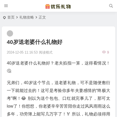
首页
礼物攻略
正文
40岁送老婆什么礼物好
2024-12-05 11:16:53
阅读模式
9
40岁送老婆什么礼物好？老夫掐指一算，这得看情况！
🤔
兄弟们，40岁这个节点，送老婆礼物，可不是随便敷衍
一下就能过去的！这可是考验你多年夫妻感情的“终极大
考”啊！😂 别以为送个包包、口红就完事儿了，那可太
low了！你想想，你老婆辛辛苦苦陪你走过风风雨雨这么
多年，功劳簿上能写几万字了！🏅 所以，礼物必须得用