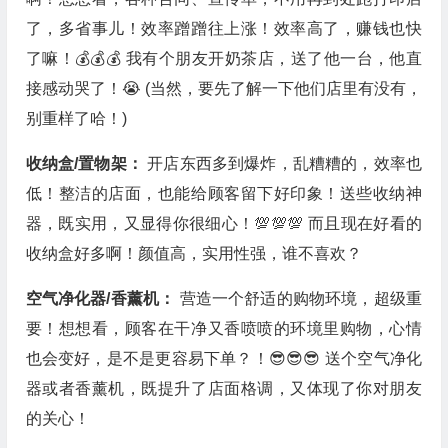
了，多省事儿！效率蹭蹭往上涨！效率高了，赚钱也快
了嘛！💰💰💰 我有个朋友开奶茶店，送了他一台，他直
接感动哭了！😭 (当然，要先了解一下他们店里有没有，
别重样了哈！)
收纳盒/置物架：
开店东西多到爆炸，乱糟糟的，效率也
低！整洁的店面，也能给顾客留下好印象！送些收纳神
器，既实用，又显得你很细心！💯💯💯 而且现在好看的
收纳盒好多啊！颜值高，实用性强，谁不喜欢？
空气净化器/香薰机：
营造一个舒适的购物环境，超级重
要！想想看，顾客在干净又香喷喷的环境里购物，心情
也会变好，是不是更容易下单？！😎😎😎 送个空气净化
器或者香薰机，既提升了店面格调，又体现了你对朋友
的关心！