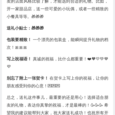
友的店面风格比较了解，才能选到合适的礼物。比如，
开一家甜品店，送一些可爱的小玩偶，或者一些精致的
小餐具等等。🎁🎁🎁
送礼小贴士：🎁🎁🎁
包装要精致！
一个漂亮的包装盒，能瞬间提升礼物的档
次！🎀🎀🎀
写上祝福语！
真诚的祝福，比什么都重要！❤️🧡💛💚💙
💜
别忘了附上一张贺卡！
在贺卡上写上你的祝福，让你的
朋友感受到你的心意！💌💌💌
总之，送礼这件事儿，最重要的还是用心！选择适合朋
友的礼物，表达你真挚的祝福，才是最棒的！🥳🥳🥳 希
望我的建议能帮到大家，祝大家送礼成功！也祝所有开