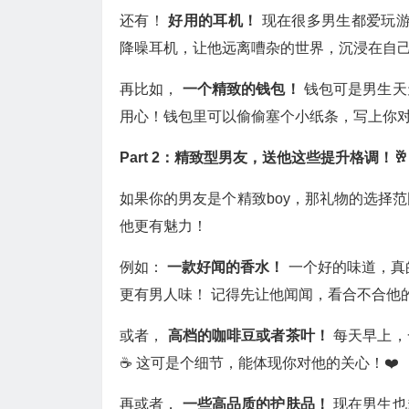
还有！
好用的耳机！
现在很多男生都爱玩游
降噪耳机，让他远离嘈杂的世界，沉浸在自己
再比如，
一个精致的钱包！
钱包可是男生天
用心！钱包里可以偷偷塞个小纸条，写上你对
Part 2：精致型男友，送他这些提升格调！🥂
如果你的男友是个精致boy，那礼物的选择
他更有魅力！
例如：
一款好闻的香水！
一个好的味道，真
更有男人味！ 记得先让他闻闻，看合不合他的
或者，
高档的咖啡豆或者茶叶！
每天早上，
☕️ 这可是个细节，能体现你对他的关心！❤️
再或者，
一些高品质的护肤品！
现在男生也