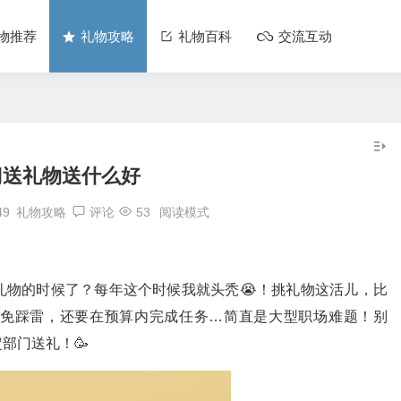
物推荐
礼物攻略
礼物百科
交流互动
门送礼物送什么好
49
礼物攻略
评论
53
阅读模式
礼物的时候了？每年这个时候我就头秃😭！挑礼物这活儿，比
免踩雷，还要在预算内完成任务…简直是大型职场难题！别
部门送礼！🥳