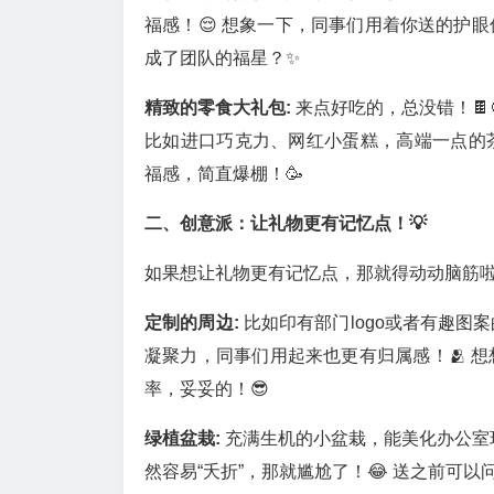
福感！😌 想象一下，同事们用着你送的护
成了团队的福星？✨
精致的零食大礼包:
来点好吃的，总没错！🍫
比如进口巧克力、网红小蛋糕，高端一点的
福感，简直爆棚！🥳
二、创意派：让礼物更有记忆点！💡
如果想让礼物更有记忆点，那就得动动脑筋啦
定制的周边:
比如印有部门logo或者有趣
凝聚力，同事们用起来也更有归属感！🫂 
率，妥妥的！😎
绿植盆栽:
充满生机的小盆栽，能美化办公室环
然容易“夭折”，那就尴尬了！😂 送之前可