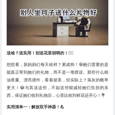
送啥？送实用！别送花里胡哨的！🙅‍♀️
想想看，新妈妈们每天啥样？累成狗！🤪她们需要的是
能真正帮到她们的礼物，而不是一堆摆设。那些什么精
油香薰、漂亮摆件，看着挺美，但实际上？落灰的概率
更大！😂与其送这些，不如送些能减轻她们负担的东
西，保证她们收到礼物后，心里比收到鲜花还开心！💐
实用清单一：解放双手神器！💪