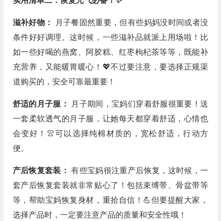
实用清单二：恢复元气必备！✨
滋补好物：
月子餐固然重要，但有些妈妈没时间或者没
条件好好调理。这时候，一些滋补品就派上用场啦！比
如一些好喝的燕窝、阿胶糕、红枣枸杞茶等等，既能补
充营养，又能暖胃暖心！💖不过要注意，要选择正规渠
道购买的，安全可靠最重要！
舒适的月子服：
月子期间，宝妈们穿着舒服很重要！送
一套柔软透气的月子服，让她每天都穿着舒适，心情也
会变好！👚可以选择纯棉材质的，宽松舒适，行动方
便。
产后恢复套装：
有些宝妈很注重产后恢复，这时候，一
套产后恢复套装就非常贴心了！包括束缚带、骨盆带等
等，帮助宝妈恢复身材，重拾自信！💪但要提醒大家，
选择产品时，一定要注意产品的质量和安全性哦！