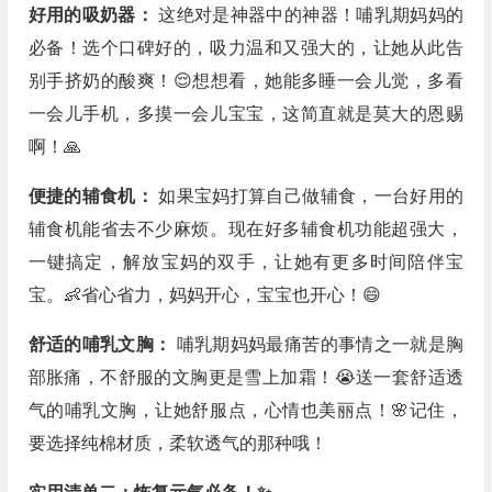
好用的吸奶器：
这绝对是神器中的神器！哺乳期妈妈的
必备！选个口碑好的，吸力温和又强大的，让她从此告
别手挤奶的酸爽！😌想想看，她能多睡一会儿觉，多看
一会儿手机，多摸一会儿宝宝，这简直就是莫大的恩赐
啊！🙏
便捷的辅食机：
如果宝妈打算自己做辅食，一台好用的
辅食机能省去不少麻烦。现在好多辅食机功能超强大，
一键搞定，解放宝妈的双手，让她有更多时间陪伴宝
宝。👶省心省力，妈妈开心，宝宝也开心！😄
舒适的哺乳文胸：
哺乳期妈妈最痛苦的事情之一就是胸
部胀痛，不舒服的文胸更是雪上加霜！😭送一套舒适透
气的哺乳文胸，让她舒服点，心情也美丽点！🌸记住，
要选择纯棉材质，柔软透气的那种哦！