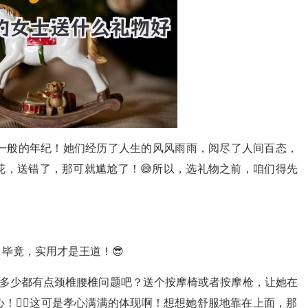
是一般的年纪！她们经历了人生的风风雨雨，阅尽了人间百态，
花，送错了，那可就尴尬了！😅所以，选礼物之前，咱们得先
毕竟，实用才是王道！😎
，多少都有点颈椎腰椎问题吧？送个按摩椅或者按摩枪，让她在
！💆‍♀️这可是孝心满满的体现啊！想想她舒服地靠在上面，那