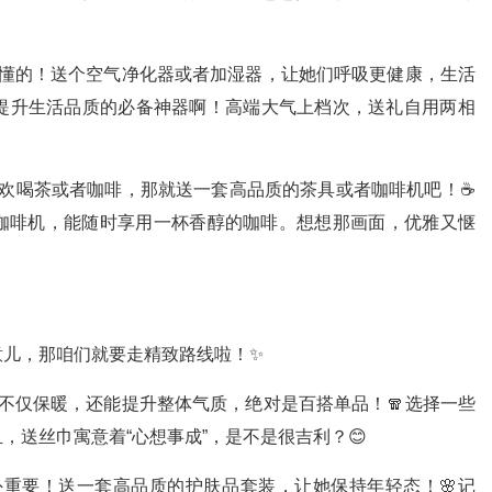
懂的！送个空气净化器或者加湿器，让她们呼吸更健康，生活
是提升生活品质的必备神器啊！高端大气上档次，送礼自用两相
欢喝茶或者咖啡，那就送一套高品质的茶具或者咖啡机吧！☕️
咖啡机，能随时享用一杯香醇的咖啡。想想那画面，优雅又惬
意儿，那咱们就要走精致路线啦！✨
不仅保暖，还能提升整体气质，绝对是百搭单品！🧣选择一些
，送丝巾寓意着“心想事成”，是不是很吉利？😊
外重要！送一套高品质的护肤品套装，让她保持年轻态！🌸记