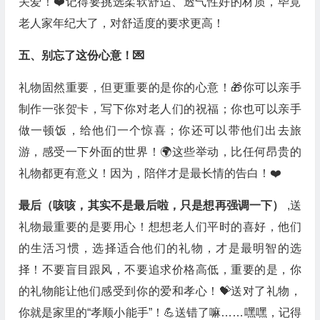
关爱！❤️记得要挑选柔软舒适、透气性好的材质，毕竟
老人家年纪大了，对舒适度的要求更高！
五、别忘了这份心意！💌
礼物固然重要，但更重要的是你的心意！🎁你可以亲手
制作一张贺卡，写下你对老人们的祝福；你也可以亲手
做一顿饭，给他们一个惊喜；你还可以带他们出去旅
游，感受一下外面的世界！🌍这些举动，比任何昂贵的
礼物都更有意义！因为，陪伴才是最长情的告白！❤️
最后（咳咳，其实不是最后啦，只是想再强调一下）
,送
礼物最重要的是要用心！想想老人们平时的喜好，他们
的生活习惯，选择适合他们的礼物，才是最明智的选
择！不要盲目跟风，不要追求价格高低，重要的是，你
的礼物能让他们感受到你的爱和孝心！💝送对了礼物，
你就是家里的“孝顺小能手”！💪送错了嘛……嘿嘿，记得