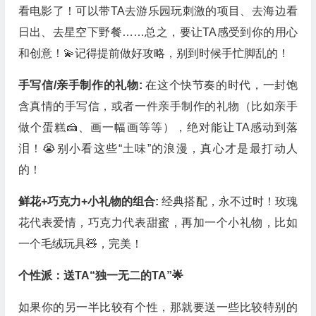
看电影了！可以带TA去游乐园玩刺激的项目、去海边看
日出、去星空下野餐……总之，要让TA感受到你的用心
和创意！💫记得提前做好攻略，别到时候手忙脚乱的！
手写信/亲手制作的礼物:
在这个快节奏的时代，一封饱
含真情的手写信，或者一件亲手制作的礼物（比如亲手
做个蛋糕🍰、画一幅画等等），绝对能让TA感动到落
泪！😭别小看这些“土味”的浪漫，真心才是最打动人
的！
鲜花+巧克力+小礼物的组合:
经典搭配，永不过时！玫瑰
花代表爱情，巧克力代表甜蜜，再加一个小礼物，比如
一个毛绒玩具🧸，完美！
个性派：送TA“独一无二的TA”🌟
如果你的另一半比较有个性，那就要送一些比较特别的