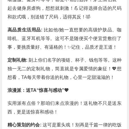
起去健身房虐狗，想想就刺激！💪记得选择合适的尺码
和款式哦，别送错了尺码，适得其反！🤣
高品质生活用品:
比如他/她一直想要的高级护肤品、咖
啡机、蓝牙耳机等等。这可不是随便买个便宜货敷衍了
事，要挑质量好、有逼格的！✨记住，品质才是王道！
定制礼物:
刻上你们名字的项链、杯子、钱包等等。这种
独一无二的定制礼物，简直就是专属爱情的象征！💖想
想看，TA每天带着你送的礼物，心里一定甜滋滋的！
浪漫派：送TA“惊喜与感动”💖
实用派有点俗？那咱们来点浪漫的！送礼物不只是送东
西，更是送惊喜和感动！
精心策划的约会:
这可是重头戏！别再是千篇一律的吃饭