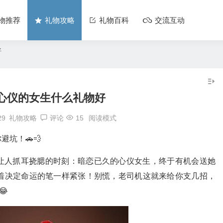
物推荐
礼物攻略
礼物百科
交流互动
好
心仪的女生什么礼物好
29
礼物攻略
评论
15
阅读模式
坑！🚗💨
让人抓耳挠腮的时刻：暗恋已久的心仪女生，终于有机会送她
握着决定命运的笔一样紧张！别慌，老司机这就来给你支几招，
😂