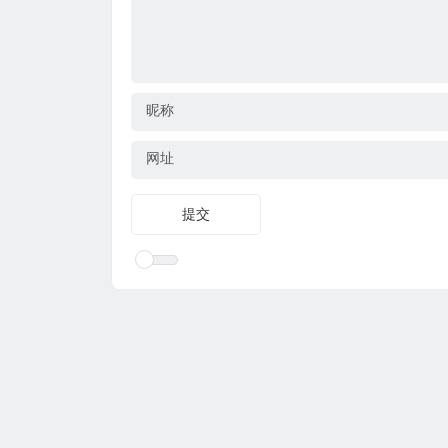
昵称
网址