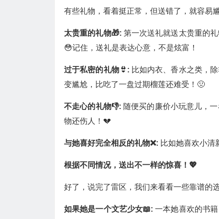
有些礼物，看着挺正常，但送错了，就容易
太贵重的礼物🎁:
第一次送礼就送太贵重的礼
😳记住，送礼是表达心意，不是炫富！
过于私密的礼物👙:
比如内衣、香水之类，除
变尴尬，比吃了一盘过期榴莲还难受！🤢
不走心的礼物👎:
随便买的廉价小玩意儿，一
物还伤人！💔
与她喜好完全相反的礼物❌:
比如她喜欢小清
根据不同情况，送出不一样的惊喜！💖
好了，说完了雷区，我们来看看一些靠谱的
如果她是一个文艺少女📖:
一本她喜欢的书籍