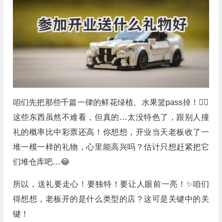
咱们先把那些千篇一律的鲜花绿植、水果篮pass掉！🙅‍♀️
这些东西虽然不难看，但真的…太没特色了，跟别人撞
礼的概率比中彩票还高！你想想，开业当天老板收了一
堆一模一样的礼物，心里能高兴吗？估计只想赶紧把它
们堆仓库吧…😂
所以，送礼要走心！要独特！要让人眼前一亮！✨咱们
得想想，老板开的是什么类型的店？这可是关键中的关
键！