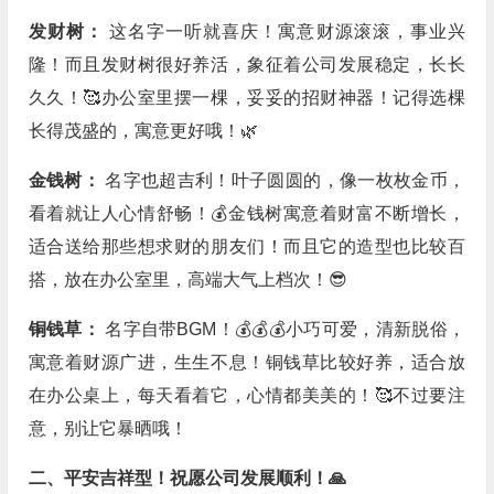
发财树：
这名字一听就喜庆！寓意财源滚滚，事业兴
隆！而且发财树很好养活，象征着公司发展稳定，长长
久久！🥰办公室里摆一棵，妥妥的招财神器！记得选棵
长得茂盛的，寓意更好哦！🌿
金钱树：
名字也超吉利！叶子圆圆的，像一枚枚金币，
看着就让人心情舒畅！💰金钱树寓意着财富不断增长，
适合送给那些想求财的朋友们！而且它的造型也比较百
搭，放在办公室里，高端大气上档次！😎
铜钱草：
名字自带BGM！💰💰💰小巧可爱，清新脱俗，
寓意着财源广进，生生不息！铜钱草比较好养，适合放
在办公桌上，每天看着它，心情都美美的！🥰不过要注
意，别让它暴晒哦！
二、平安吉祥型！祝愿公司发展顺利！🙏