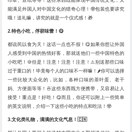
印章、宣纸等等！这些东西既能体现中国传统文化，又
能满足外国人对中国文化的猎奇心理！🤓包装也要讲究
哦！送礼嘛，讲究的就是一个仪式感！🎁
2.特色小吃，俘获味蕾！😋
都说民以食为天！这话一点也不假！😋如果你想让外国
人感受到中国的热情好客，那就送他们一些中国特色的
小吃吧！🍪但是！注意！注意！注意！⚠️别送那些口味
过于重口的！毕竟每个人的口味不一样嘛！🌶️你可以选择
一些比较大众化的，比如，各种口味的茶叶蛋、老干
妈、方便面等等！🍜这些东西既方便携带，又容易让人
接受！重点是！好吃！😋而且，你还可以附上一些简单
的英文说明，介绍一下这些小吃的特点和吃法！🤓
3.文化类礼物，满满的文化气息！🇨🇳