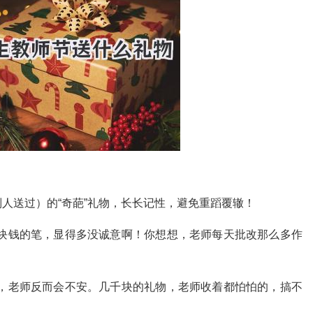
人送过）的“奇葩”礼物，长长记性，避免重蹈覆辙！
块钱的笔，显得多没诚意啊！你想想，老师每天批改那么多作
，老师反而会不安。几千块的礼物，老师收着都怕怕的，搞不