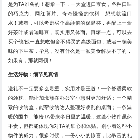
是为TA准备的！想象一下，一大盒进口零食，各种口味
的巧克力、网红薯片、奇奇怪怪的饮料…想想就流口
水！或者，可以考虑买个高颜值的保温杯，再配上一盒
好茶叶或者咖啡豆，既实用又体面。再壕一点，可以去
买个他/她一直想吃但舍不得买的高级面包，或者一顿美
味的下午茶，毕竟，没有什么是一顿美食解决不了的，
如果有，那就两顿！
生活好物：细节见真情
送礼不一定要多么贵重，实用才是王道！一个舒适柔软
的颈枕，能让加班族在办公室小憩时更加舒适；一个精
致的收纳盒，能帮收纳达人整理好凌乱的桌面；一条温
暖的围巾，能给TA带来冬日里的温暖…这些小物件虽然
不贵，但都能体现你对TA的细心和体贴。别小看这些小
物件的威力，很多时候，一份小小的惊喜，比昂贵的礼