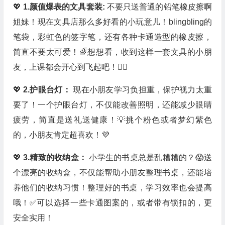
💖
1.颜值爆表的文具套装:
不要只送普通的铅笔橡皮擦啊
姐妹！现在文具店那么多好看的小玩意儿！blingbling的
笔袋，彩虹色的签字笔，还有各种卡通造型的橡皮擦，
简直不要太可爱！🌈想想看，收到这样一套文具的小朋
友，上课都会开心到飞起吧！🧚‍♀️
💖
2.护眼台灯：
现在小朋友学习负担重，保护视力太重
要了！一个护眼台灯，不仅能改善照明，还能减少眼睛
疲劳，简直是送礼送健康！💡挑个粉色或者梦幻紫色
的，小朋友肯定超喜欢！💜
💖
3.精致的收纳盒：
小学生的书桌总是乱糟糟的？😱送
个漂亮的收纳盒，不仅能帮助小朋友整理书桌，还能培
养他们的收纳习惯！整理好的书桌，学习效率也会提高
哦！✅可以选择一些卡通图案的，或者带有锁扣的，更
安全实用！