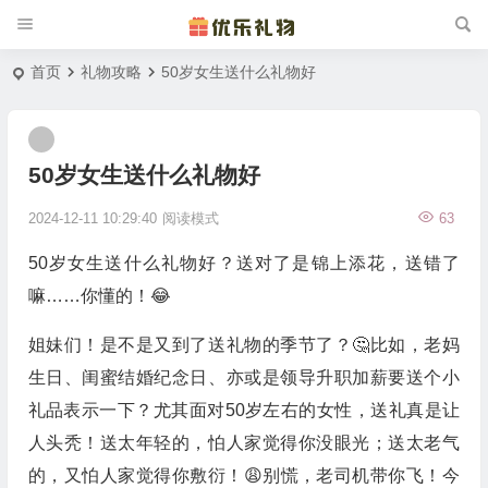
首页
礼物攻略
50岁女生送什么礼物好
50岁女生送什么礼物好
2024-12-11 10:29:40
阅读模式
63
50岁女生送什么礼物好？送对了是锦上添花，送错了
嘛……你懂的！😂
姐妹们！是不是又到了送礼物的季节了？🤔比如，老妈
生日、闺蜜结婚纪念日、亦或是领导升职加薪要送个小
礼品表示一下？尤其面对50岁左右的女性，送礼真是让
人头秃！送太年轻的，怕人家觉得你没眼光；送太老气
的，又怕人家觉得你敷衍！😩别慌，老司机带你飞！今