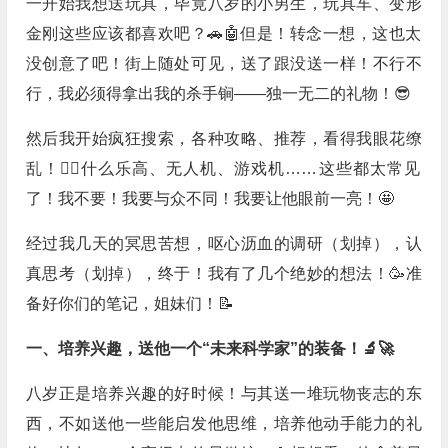
一开始我想送玩具，毕竟八岁的小男生，玩具车、变形
金刚这些应该都喜欢吧？🚗🤖️但是！转念一想，这也太
没创意了吧！街上随处可见，送了跟没送一样！不行不
行，我必须得拿出我的杀手锏——独一无二的礼物！😎
然后我开始疯狂搜索，各种攻略、推荐，看得我眼花缭
乱！😵‍💫什么乐高、无人机、游戏机……这些都太常见
了！我不要！我要与众不同！我要让他眼前一亮！🤩
经过我几天的冥思苦想，呕心沥血的调研（划掉），认
真思考（划掉），终于！我有了几个绝妙的想法！🥳准
备好你们的笔记，姐妹们！📝
一、培养兴趣，送他一个“未来科学家”的装备！🔬🚀
八岁正是培养兴趣的好时候！与其送一堆玩物丧志的东
西，不如送他一些能启发他思维，培养他动手能力的礼