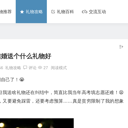
物推荐
礼物攻略
礼物百科
交流互动
结婚送个什么礼物好
56
礼物攻略
评论
27
阅读模式
自己了！😭
但我送啥礼物还在纠结中，简直比我当年高考填志愿还难！😫
，又要避免踩雷，还要考虑预算……真是贫穷限制了我的想象