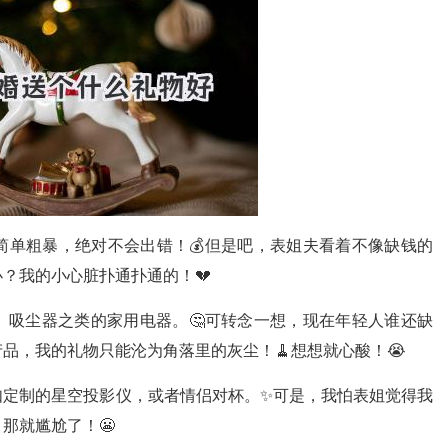
简单粗暴，绝对不会出错！💰但是吧，表姐夫看着不像缺钱的
？我的小心脏扑通扑通的！💔
、吸尘器之类的家用电器。🤔可转念一想，现在年轻人谁还缺
品，我的礼物只能沦为角落里的灰尘！🧹想想就心酸！😭
如定制的星空投影仪，或者情侣对杯。✨可是，我怕表姐觉得我
那就尴尬了！😬