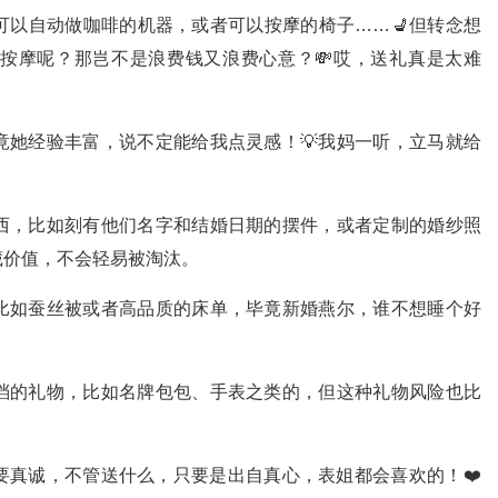
可以自动做咖啡的机器，或者可以按摩的椅子……💺但转念想
按摩呢？那岂不是浪费钱又浪费心意？💸哎，送礼真是太难
竟她经验丰富，说不定能给我点灵感！💡我妈一听，立马就给
西，比如刻有他们名字和结婚日期的摆件，或者定制的婚纱照
藏价值，不会轻易被淘汰。
比如蚕丝被或者高品质的床单，毕竟新婚燕尔，谁不想睡个好
档的礼物，比如名牌包包、手表之类的，但这种礼物风险也比
要真诚，不管送什么，只要是出自真心，表姐都会喜欢的！❤️